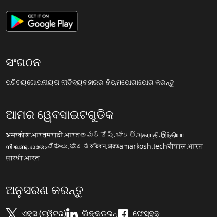
ସଂଗଠନ
ପରିଚୟ
ଗୋପନୀୟତା ନୀତି
ବ୍ୟବହାରର ନିୟମ
ଯୋଗାଯୋଗ କରନ୍ତୁ
ଆମର ୱେବସାଇଟଗୁଡିକ
अमरकोश.भारत
मराठी.भारत
అమర్కోష్.భారత్
அகராதி.இந்தியா
നിഘണ്ടു.ഭാരതം
ನಿಘಂಟು.ಭಾರತ
অভিধান.ভারত
amarkosh.tech
चौपाल.भारत
सारथी.भारत
ଅନୁସରଣ କରନ୍ତୁ
ଏକ୍ସ (ଟ୍ୱିଟର)
ଲିଙ୍କଡ଼ଇନ୍
ଫେସ୍ବୁକ୍