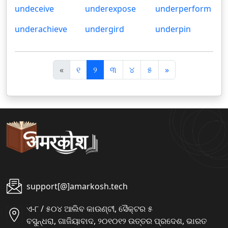
undeceive
underexpose
underperform
underachieve
undergird
underpin
पि
अ
«
୧
୨
୩
୪
୫
»
छ
ग
ला
ला
support[@]amarkosh.tech
ଏ-୮ / ୫୦୪ ଆଲିବ କାଉଣ୍ଟୀ, ସୈକ୍ଟର ୫
ବସୁନ୍ଧରା, ଗାଜିୟାବାଦ, ୨୦୧୦୧୨ ଉତ୍ତର ପ୍ରଦେଶ, ଭାରତ