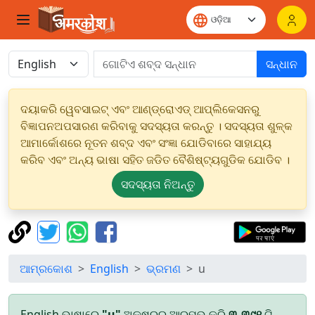
ସନ୍ଧାନ
ଦୟାକରି ୱେବସାଇଟ୍ ଏବଂ ଆଣ୍ଡ୍ରୋଏଡ୍ ଆପ୍ଲିକେସନରୁ
ବିଜ୍ଞାପନଅପସାରଣ କରିବାକୁ ସଦସ୍ୟତା କରନ୍ତୁ । ସଦସ୍ୟତା ଶୁଳ୍କ
ଆମାର୍କୋଶରେ ନୂତନ ଶବ୍ଦ ଏବଂ ସଂଜ୍ଞା ଯୋଡିବାରେ ସାହାଯ୍ୟ
କରିବ ଏବଂ ଅନ୍ୟ ଭାଷା ସହିତ ଜଡିତ ବୈଶିଷ୍ଟ୍ୟଗୁଡିକ ଯୋଡିବ ।
ସଦସ୍ୟତା ନିଅନ୍ତୁ
ଆମ୍ରକୋଶ
English
ଭ୍ରମଣ
u
English ଭାଷାରେ
"u"
ଅକ୍ଷରରୁ ଆରମ୍ଭ କରି
୩,୩୯୧
ଟି