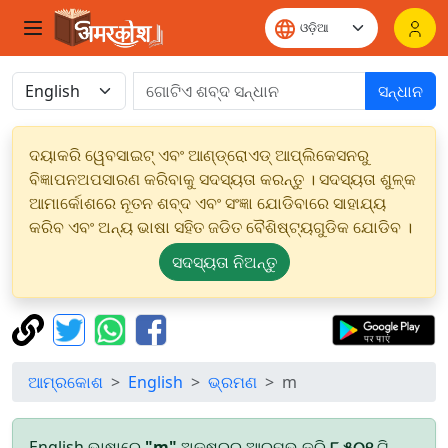
ସନ୍ଧାନ
ଦୟାକରି ୱେବସାଇଟ୍ ଏବଂ ଆଣ୍ଡ୍ରୋଏଡ୍ ଆପ୍ଲିକେସନରୁ
ବିଜ୍ଞାପନଅପସାରଣ କରିବାକୁ ସଦସ୍ୟତା କରନ୍ତୁ । ସଦସ୍ୟତା ଶୁଳ୍କ
ଆମାର୍କୋଶରେ ନୂତନ ଶବ୍ଦ ଏବଂ ସଂଜ୍ଞା ଯୋଡିବାରେ ସାହାଯ୍ୟ
କରିବ ଏବଂ ଅନ୍ୟ ଭାଷା ସହିତ ଜଡିତ ବୈଶିଷ୍ଟ୍ୟଗୁଡିକ ଯୋଡିବ ।
ସଦସ୍ୟତା ନିଅନ୍ତୁ
ଆମ୍ରକୋଶ
English
ଭ୍ରମଣ
m
English ଭାଷାରେ
"m"
ଅକ୍ଷରରୁ ଆରମ୍ଭ କରି
୮,୫୦୧
ଟି