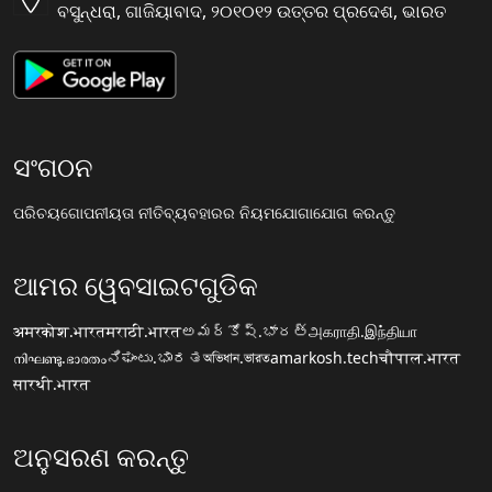
ବସୁନ୍ଧରା, ଗାଜିୟାବାଦ, ୨୦୧୦୧୨ ଉତ୍ତର ପ୍ରଦେଶ, ଭାରତ
ସଂଗଠନ
ପରିଚୟ
ଗୋପନୀୟତା ନୀତି
ବ୍ୟବହାରର ନିୟମ
ଯୋଗାଯୋଗ କରନ୍ତୁ
ଆମର ୱେବସାଇଟଗୁଡିକ
अमरकोश.भारत
मराठी.भारत
అమర్కోష్.భారత్
அகராதி.இந்தியா
നിഘണ്ടു.ഭാരതം
ನಿಘಂಟು.ಭಾರತ
অভিধান.ভারত
amarkosh.tech
चौपाल.भारत
सारथी.भारत
ଅନୁସରଣ କରନ୍ତୁ