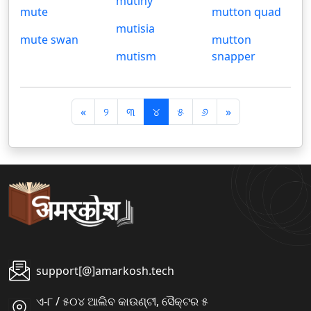
mutiny
mute
mutton quad
mutisia
mute swan
mutton
mutism
snapper
पि
अ
«
୨
୩
୪
୫
୬
»
छ
ग
ला
ला
support[@]amarkosh.tech
ଏ-୮ / ୫୦୪ ଆଲିବ କାଉଣ୍ଟୀ, ସୈକ୍ଟର ୫