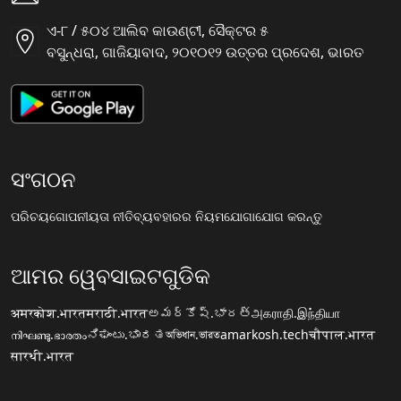
ଏ-୮ / ୫୦୪ ଆଲିବ କାଉଣ୍ଟୀ, ସୈକ୍ଟର ୫
ବସୁନ୍ଧରା, ଗାଜିୟାବାଦ, ୨୦୧୦୧୨ ଉତ୍ତର ପ୍ରଦେଶ, ଭାରତ
ସଂଗଠନ
ପରିଚୟ
ଗୋପନୀୟତା ନୀତି
ବ୍ୟବହାରର ନିୟମ
ଯୋଗାଯୋଗ କରନ୍ତୁ
ଆମର ୱେବସାଇଟଗୁଡିକ
अमरकोश.भारत
मराठी.भारत
అమర్కోష్.భారత్
அகராதி.இந்தியா
നിഘണ്ടു.ഭാരതം
ನಿಘಂಟು.ಭಾರತ
অভিধান.ভারত
amarkosh.tech
चौपाल.भारत
सारथी.भारत