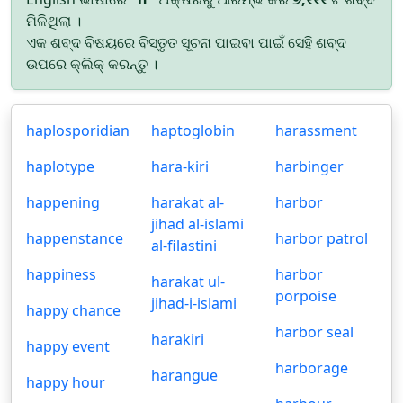
ମିଳିଥିଲା ।
ଏକ ଶବ୍ଦ ବିଷୟରେ ବିସ୍ତୃତ ସୂଚନା ପାଇବା ପାଇଁ ସେହି ଶବ୍ଦ
ଉପରେ କ୍ଲିକ୍ କରନ୍ତୁ ।
haplosporidian
haptoglobin
harassment
haplotype
hara-kiri
harbinger
happening
harakat al-
harbor
jihad al-islami
happenstance
harbor patrol
al-filastini
happiness
harbor
harakat ul-
porpoise
jihad-i-islami
happy chance
harbor seal
harakiri
happy event
harborage
harangue
happy hour