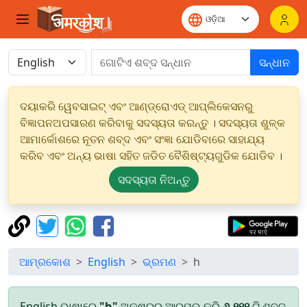
ସନ୍ଧାନ
ଦୟାକରି ୱେବସାଇଟ୍ ଏବଂ ଆଣ୍ଡ୍ରୋଏଡ୍ ଆପ୍ଲିକେସନରୁ
ବିଜ୍ଞାପନଅପସାରଣ କରିବାକୁ ସଦସ୍ୟତା କରନ୍ତୁ । ସଦସ୍ୟତା ଶୁଳ୍କ
ଆମାର୍କୋଶରେ ନୂତନ ଶବ୍ଦ ଏବଂ ସଂଜ୍ଞା ଯୋଡିବାରେ ସାହାଯ୍ୟ
କରିବ ଏବଂ ଅନ୍ୟ ଭାଷା ସହିତ ଜଡିତ ବୈଶିଷ୍ଟ୍ୟଗୁଡିକ ଯୋଡିବ ।
ସଦସ୍ୟତା ନିଅନ୍ତୁ
ଆମ୍ରକୋଶ
English
ଭ୍ରମଣ
h
English ଭାଷାରେ
"h"
ଅକ୍ଷରରୁ ଆରମ୍ଭ କରି
୬,୧୧୧
ଟି ଶବ୍ଦ