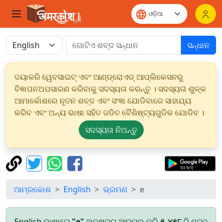
ସନ୍ଧାନ
ଦୟାକରି ୱେବସାଇଟ୍ ଏବଂ ଆଣ୍ଡ୍ରୋଏଡ୍ ଆପ୍ଲିକେସନରୁ
ବିଜ୍ଞାପନଅପସାରଣ କରିବାକୁ ସଦସ୍ୟତା କରନ୍ତୁ । ସଦସ୍ୟତା ଶୁଳ୍କ
ଆମାର୍କୋଶରେ ନୂତନ ଶବ୍ଦ ଏବଂ ସଂଜ୍ଞା ଯୋଡିବାରେ ସାହାଯ୍ୟ
କରିବ ଏବଂ ଅନ୍ୟ ଭାଷା ସହିତ ଜଡିତ ବୈଶିଷ୍ଟ୍ୟଗୁଡିକ ଯୋଡିବ ।
ସଦସ୍ୟତା ନିଅନ୍ତୁ
ଆମ୍ରକୋଶ
English
ଭ୍ରମଣ
e
English ଭାଷାରେ
"e"
ଅକ୍ଷରରୁ ଆରମ୍ଭ କରି
୫,୪୫୮
ଟି ଶବ୍ଦ