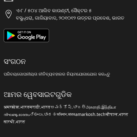
ଏ-୮ / ୫୦୪ ଆଲିବ କାଉଣ୍ଟୀ, ସୈକ୍ଟର ୫
ବସୁନ୍ଧରା, ଗାଜିୟାବାଦ, ୨୦୧୦୧୨ ଉତ୍ତର ପ୍ରଦେଶ, ଭାରତ
ସଂଗଠନ
ପରିଚୟ
ଗୋପନୀୟତା ନୀତି
ବ୍ୟବହାରର ନିୟମ
ଯୋଗାଯୋଗ କରନ୍ତୁ
ଆମର ୱେବସାଇଟଗୁଡିକ
अमरकोश.भारत
मराठी.भारत
అమర్కోష్.భారత్
அகராதி.இந்தியா
നിഘണ്ടു.ഭാരതം
ನಿಘಂಟು.ಭಾರತ
অভিধান.ভারত
amarkosh.tech
चौपाल.भारत
सारथी.भारत