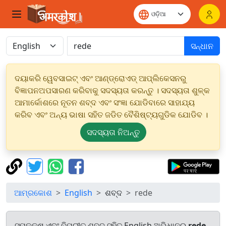
ସନ୍ଧାନ
ଦୟାକରି ୱେବସାଇଟ୍ ଏବଂ ଆଣ୍ଡ୍ରୋଏଡ୍ ଆପ୍ଲିକେସନରୁ
ବିଜ୍ଞାପନଅପସାରଣ କରିବାକୁ ସଦସ୍ୟତା କରନ୍ତୁ । ସଦସ୍ୟତା ଶୁଳ୍କ
ଆମାର୍କୋଶରେ ନୂତନ ଶବ୍ଦ ଏବଂ ସଂଜ୍ଞା ଯୋଡିବାରେ ସାହାଯ୍ୟ
କରିବ ଏବଂ ଅନ୍ୟ ଭାଷା ସହିତ ଜଡିତ ବୈଶିଷ୍ଟ୍ୟଗୁଡିକ ଯୋଡିବ ।
ସଦସ୍ୟତା ନିଅନ୍ତୁ
ଆମ୍ରକୋଶ
English
ଶବ୍ଦ
rede
ସମକକ୍ଷ ଏବଂ ବିପରୀତ ଶବ୍ଦ ସହିତ English ଅଭିଧାନରୁ
rede