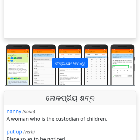
ସଂସ୍ଥାପନ କରନ୍ତୁ
पिछला
अगला
ଲୋକପ୍ରିୟ ଶବ୍ଦ
nanny
(noun)
A woman who is the custodian of children.
put up
(verb)
Place so as to be noticed.