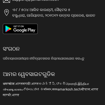
ଏ-୮ / ୫୦୪ ଆଲିବ କାଉଣ୍ଟୀ, ସୈକ୍ଟର ୫
ବସୁନ୍ଧରା, ଗାଜିୟାବାଦ, ୨୦୧୦୧୨ ଉତ୍ତର ପ୍ରଦେଶ, ଭାରତ
ସଂଗଠନ
ପରିଚୟ
ଗୋପନୀୟତା ନୀତି
ବ୍ୟବହାରର ନିୟମ
ଯୋଗାଯୋଗ କରନ୍ତୁ
ଆମର ୱେବସାଇଟଗୁଡିକ
अमरकोश.भारत
मराठी.भारत
అమర్కోష్.భారత్
அகராதி.இந்தியா
നിഘണ്ടു.ഭാരതം
ನಿಘಂಟು.ಭಾರತ
অভিধান.ভারত
amarkosh.tech
चौपाल.भारत
सारथी.भारत