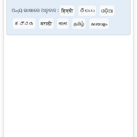
ଅନ୍ୟ ଭାଷାରେ ଅନୁବାଦ :
हिन्दी
తెలుగు
ଓଡ଼ିଆ
ಕನ್ನಡ
मराठी
বাংলা
தமிழ்
മലയാളം