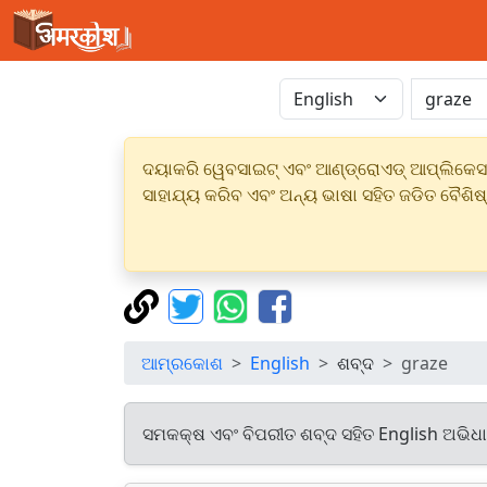
ଦୟାକରି ୱେବସାଇଟ୍ ଏବଂ ଆଣ୍ଡ୍ରୋଏଡ୍ ଆପ୍ଲିକେସନର
ସାହାଯ୍ୟ କରିବ ଏବଂ ଅନ୍ୟ ଭାଷା ସହିତ ଜଡିତ ବୈଶିଷ
ଆମ୍ରକୋଶ
English
ଶବ୍ଦ
graze
ସମକକ୍ଷ ଏବଂ ବିପରୀତ ଶବ୍ଦ ସହିତ English ଅଭିଧ