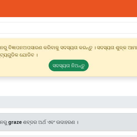
ୁ ବିଜ୍ଞାପନଅପସାରଣ କରିବାକୁ ସଦସ୍ୟତା କରନ୍ତୁ । ସଦସ୍ୟତା ଶୁଳ୍କ ଆମାର
୍ଟ୍ୟଗୁଡିକ ଯୋଡିବ ।
ସଦସ୍ୟତା ନିଅନ୍ତୁ
ାନରୁ
graze
ଶବ୍ଦର ଅର୍ଥ ଏବଂ ଉଦାହରଣ ।