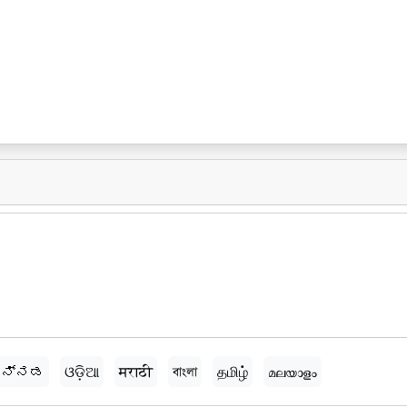
ನ್ನಡ
ଓଡ଼ିଆ
मराठी
বাংলা
தமிழ்
മലയാളം