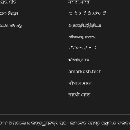
ତା ନୀତି
मराठी.भारत
ାରର ନିୟମ
అమర్కోష్.భారత్
ୋଗ କରନ୍ତୁ
அகராதி.இந்தியா
നിഘണ്ടു.ഭാരതം
ನಿಘಂಟು.ಭಾರತ
অভিধান.ভারত
amarkosh.tech
चौपाल.भारत
सारथी.भारत
୦୨୬ ଅମରକୋଶ ଲିଙ୍ଗ୍ୱିସ୍ଟିକ୍ସ ପ୍ରା॰ ଲିମିଟେଡ ସମସ୍ତ ଅଧିକାର ସଂରକ୍ଷ