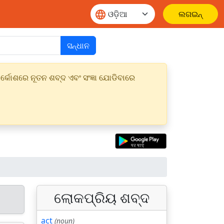
ଲଗଇନ୍
ସନ୍ଧାନ
୍କୋଶରେ ନୂତନ ଶବ୍ଦ ଏବଂ ସଂଜ୍ଞା ଯୋଡିବାରେ
ଲୋକପ୍ରିୟ ଶବ୍ଦ
act
(noun)