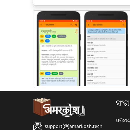
पिछला
ସଂ
ପରିଚୟ
support[@]amarkosh.tech