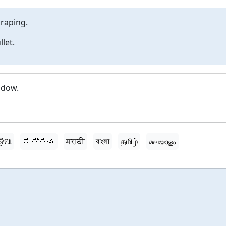
craping.
let.
adow.
ଡ଼ିଆ
ಕನ್ನಡ
मराठी
বাংলা
தமிழ்
മലയാളം