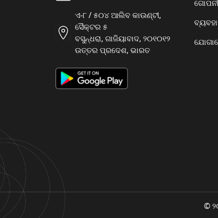
ଗୋପନୀୟ
ଏ-୮ / ୫୦୪ ଆଲିବ କାଉଣ୍ଟୀ,
ବ୍ୟବହ
ସୈକ୍ଟର ୫
ବସୁନ୍ଧରା, ଗାଜିୟାବାଦ, ୨୦୧୦୧୨
ଯୋଗାଯ
ଉତ୍ତର ପ୍ରଦେଶ, ଭାରତ
© ୨