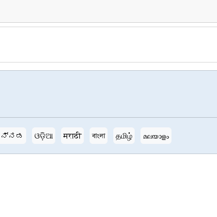
ನ್ನಡ
ଓଡ଼ିଆ
मराठी
বাংলা
தமிழ்
മലയാളം