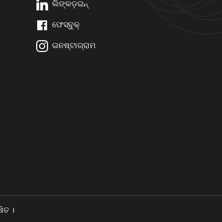
ଲିଙ୍କଡ଼ଇନ୍
ଫେସ୍ବୁକ୍
ଇନଷ୍ଟାଗ୍ରାମ
ିତ ।