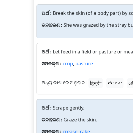
ଅର୍ଥ :
Break the skin (of a body part) by s
ଉଦାହରଣ :
She was grazed by the stray bul
ଅର୍ଥ :
Let feed in a field or pasture or me
ସମକକ୍ଷ :
crop
,
pasture
ଅନ୍ୟ ଭାଷାରେ ଅନୁବାଦ :
हिन्दी
తెలుగు
ଓ
ଅର୍ଥ :
Scrape gently.
ଉଦାହରଣ :
Graze the skin.
ସମକକ୍ଷ :
crease
,
rake