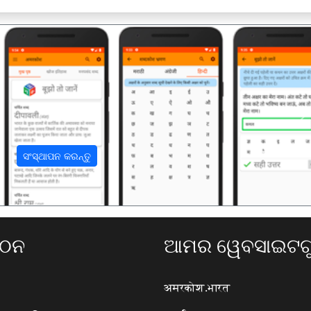
अ
ସଂସ୍ଥାପନ କରନ୍ତୁ
ଗଠନ
ଆମର ୱେବସାଇଟଗୁ
अमरकोश.भारत