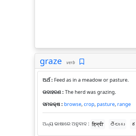
graze
verb
ଅର୍ଥ :
Feed as in a meadow or pasture.
ଉଦାହରଣ :
The herd was grazing.
ସମକକ୍ଷ :
browse
,
crop
,
pasture
,
range
ଅନ୍ୟ ଭାଷାରେ ଅନୁବାଦ :
हिन्दी
తెలుగు
ಕ