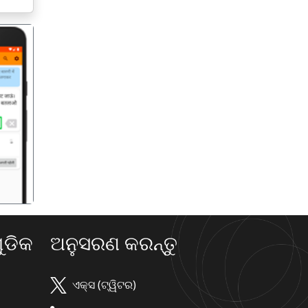
गला
ଡିକ
ଅନୁସରଣ କରନ୍ତୁ
ଏକ୍ସ (ଟ୍ୱିଟର)