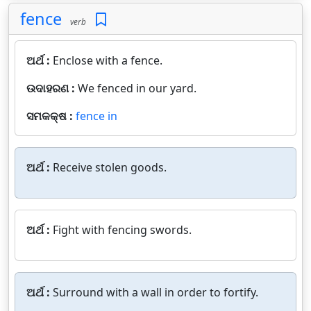
fence
verb
ଅର୍ଥ :
Enclose with a fence.
ଉଦାହରଣ :
We fenced in our yard.
ସମକକ୍ଷ :
fence in
ଅର୍ଥ :
Receive stolen goods.
ଅର୍ଥ :
Fight with fencing swords.
ଅର୍ଥ :
Surround with a wall in order to fortify.