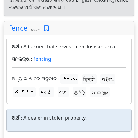
ଶବ୍ଦର ଅର୍ଥ ଏବଂ ଉଦାହରଣ ।
fence
noun
ଅର୍ଥ :
A barrier that serves to enclose an area.
ସମକକ୍ଷ :
fencing
ଅନ୍ୟ ଭାଷାରେ ଅନୁବାଦ :
తెలుగు
हिन्दी
ଓଡ଼ିଆ
ಕನ್ನಡ
मराठी
বাংলা
தமிழ்
മലയാളം
ଅର୍ଥ :
A dealer in stolen property.