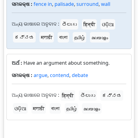
ସମକକ୍ଷ :
fence in
,
palisade
,
surround
,
wall
ଅନ୍ୟ ଭାଷାରେ ଅନୁବାଦ :
తెలుగు
हिन्दी
ଓଡ଼ିଆ
ಕನ್ನಡ
मराठी
বাংলা
தமிழ்
മലയാളം
ଅର୍ଥ :
Have an argument about something.
ସମକକ୍ଷ :
argue
,
contend
,
debate
ଅନ୍ୟ ଭାଷାରେ ଅନୁବାଦ :
हिन्दी
తెలుగు
ಕನ್ನಡ
ଓଡ଼ିଆ
मराठी
বাংলা
தமிழ்
മലയാളം