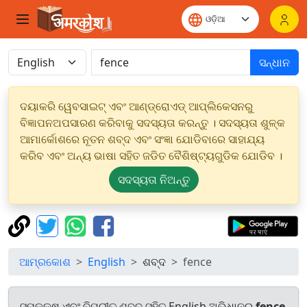
ସନ୍ଧାନ
ଦୟାକରି ୱେବସାଇଟ୍ ଏବଂ ଆଣ୍ଡ୍ରୋଏଡ୍ ଆପ୍ଲିକେସନରୁ
ବିଜ୍ଞାପନଅପସାରଣ କରିବାକୁ ସଦସ୍ୟତା କରନ୍ତୁ । ସଦସ୍ୟତା ଶୁଳ୍କ
ଆମାର୍କୋଶରେ ନୂତନ ଶବ୍ଦ ଏବଂ ସଂଜ୍ଞା ଯୋଡିବାରେ ସାହାଯ୍ୟ
କରିବ ଏବଂ ଅନ୍ୟ ଭାଷା ସହିତ ଜଡିତ ବୈଶିଷ୍ଟ୍ୟଗୁଡିକ ଯୋଡିବ ।
ସଦସ୍ୟତା ନିଅନ୍ତୁ
ଆମ୍ରକୋଶ
English
ଶବ୍ଦ
fence
ସମକକ୍ଷ ଏବଂ ବିପରୀତ ଶବ୍ଦ ସହିତ English ଅଭିଧାନରୁ
fence