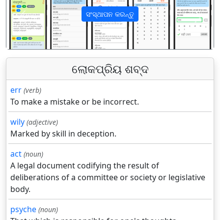
ସଂସ୍ଥାପନ କରନ୍ତୁ
पिछला
अगला
ଲୋକପ୍ରିୟ ଶବ୍ଦ
err
(verb)
To make a mistake or be incorrect.
wily
(adjective)
Marked by skill in deception.
act
(noun)
A legal document codifying the result of
deliberations of a committee or society or legislative
body.
psyche
(noun)