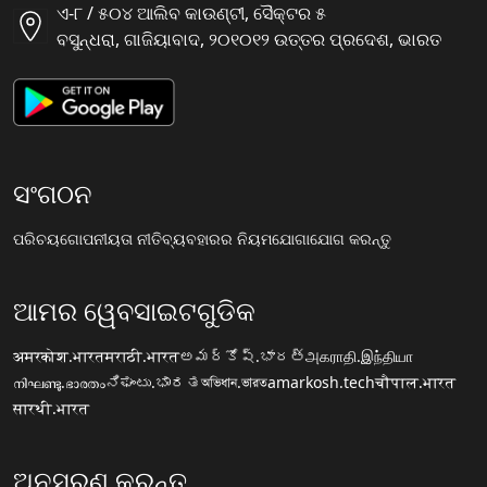
ଏ-୮ / ୫୦୪ ଆଲିବ କାଉଣ୍ଟୀ, ସୈକ୍ଟର ୫
ବସୁନ୍ଧରା, ଗାଜିୟାବାଦ, ୨୦୧୦୧୨ ଉତ୍ତର ପ୍ରଦେଶ, ଭାରତ
ସଂଗଠନ
ପରିଚୟ
ଗୋପନୀୟତା ନୀତି
ବ୍ୟବହାରର ନିୟମ
ଯୋଗାଯୋଗ କରନ୍ତୁ
ଆମର ୱେବସାଇଟଗୁଡିକ
अमरकोश.भारत
मराठी.भारत
అమర్కోష్.భారత్
அகராதி.இந்தியா
നിഘണ്ടു.ഭാരതം
ನಿಘಂಟು.ಭಾರತ
অভিধান.ভারত
amarkosh.tech
चौपाल.भारत
सारथी.भारत
ଅନୁସରଣ କରନ୍ତୁ