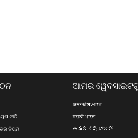
ଗଠନ
ଆମର ୱେବସାଇଟଗୁ
अमरकोश.भारत
ତା ନୀତି
मराठी.भारत
ାରର ନିୟମ
అమర్కోష్.భారత్