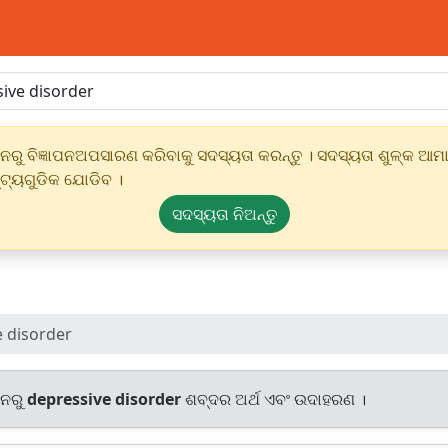
ୁ ବିଜ୍ଞାପନଅପସାରଣ କରିବାକୁ ସଦସ୍ୟତା କରନ୍ତୁ । ସଦସ୍ୟତା ଶୁଳ୍କ ଆମାର
୍ଟ୍ୟଗୁଡିକ ଯୋଡିବ ।
ସଦସ୍ୟତା ନିଅନ୍ତୁ
e disorder
ାନରୁ
depressive disorder
ଶବ୍ଦର ଅର୍ଥ ଏବଂ ଉଦାହରଣ ।