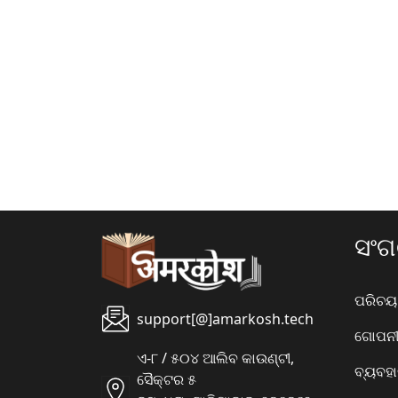
ସଂ
ପରିଚୟ
support[@]amarkosh.tech
ଗୋପନୀୟ
ଏ-୮ / ୫୦୪ ଆଲିବ କାଉଣ୍ଟୀ,
ବ୍ୟବହ
ସୈକ୍ଟର ୫