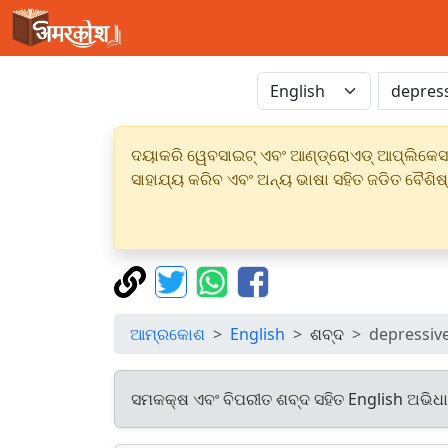
ଦୟାକରି ୱେବସାଇଟ୍ ଏବଂ ଆଣ୍ଡ୍ରୋଏଡ୍ ଆପ୍ଲିକେସନର
ସାହାଯ୍ୟ କରିବ ଏବଂ ଅନ୍ୟ ଭାଷା ସହିତ ଜଡିତ ବୈଶିଷ
ଆମ୍ରକୋଶ
English
ଶବ୍ଦ
depressiv
ସମକକ୍ଷ ଏବଂ ବିପରୀତ ଶବ୍ଦ ସହିତ English ଅଭିଧ