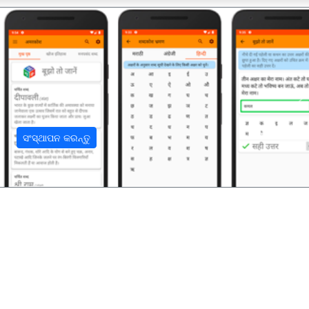
अ
ସଂସ୍ଥାପନ କରନ୍ତୁ