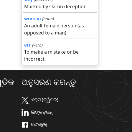
Marked by skill in deception.
woman
(noun)
An adult female person (as
opposed to a man).
err
(verb)
To make a mistake or be
incorrect.
ଡିକ
ଅନୁସରଣ କରନ୍ତୁ
ଏକ୍ସ (ଟ୍ୱିଟର)
ଲିଙ୍କଡ଼ଇନ୍
ଫେସ୍ବୁକ୍