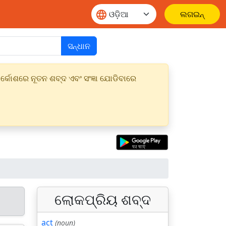
ଲଗଇନ୍
ସନ୍ଧାନ
୍କୋଶରେ ନୂତନ ଶବ୍ଦ ଏବଂ ସଂଜ୍ଞା ଯୋଡିବାରେ
ଲୋକପ୍ରିୟ ଶବ୍ଦ
act
(noun)