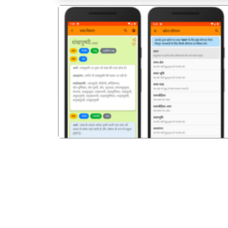
पिछला