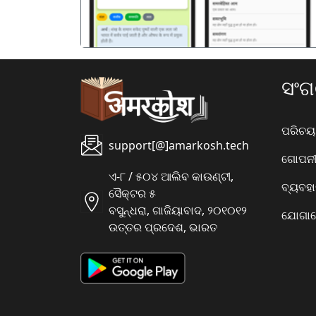
ସଂ
ପରିଚୟ
support[@]amarkosh.tech
ଗୋପନୀୟ
ଏ-୮ / ୫୦୪ ଆଲିବ କାଉଣ୍ଟୀ,
ବ୍ୟବହ
ସୈକ୍ଟର ୫
ବସୁନ୍ଧରା, ଗାଜିୟାବାଦ, ୨୦୧୦୧୨
ଯୋଗାଯ
ଉତ୍ତର ପ୍ରଦେଶ, ଭାରତ