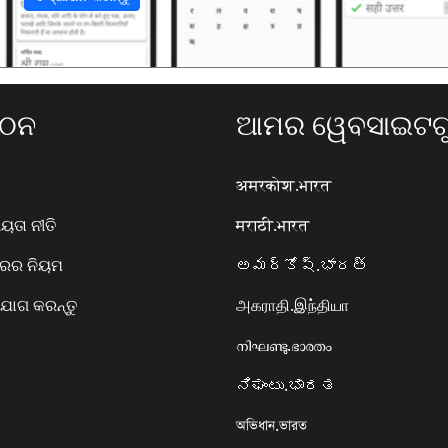
ଗଠନ
ଆମର ୱେବସାଇଟଗୁ
अमरकोश.भारत
ତା ନୀତି
मराठी.भारत
ାରର ନିୟମ
అమర్కోష్.భారత్
ୋଗ କରନ୍ତୁ
அகராதி.இந்தியா
നിഘണ്ടു.ഭാരതം
ನಿಘಂಟು.ಭಾರತ
অভিধান.ভারত