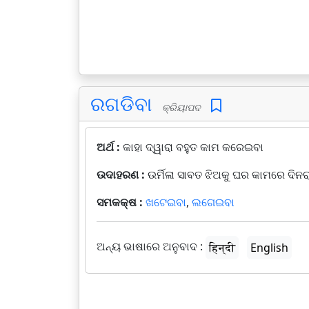
ରଗଡିବା
କ୍ରିୟାପଦ
ଅର୍ଥ :
କାହା ଦ୍ୱାରା ବହୁତ କାମ କରେଇବା
ଉଦାହରଣ :
ଉର୍ମିଳା ସାବତ ଝିଅକୁ ଘର କାମରେ ଦିନର
ସମକକ୍ଷ :
ଖଟେଇବା
,
ଲଗେଇବା
ଅନ୍ୟ ଭାଷାରେ ଅନୁବାଦ :
हिन्दी
English