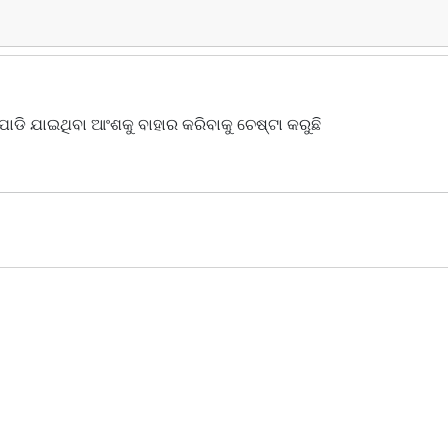
ୋଡି ଯାଇଥିବା ଆଂଶକୁ ବାହାର କରିବାକୁ ଚେଷ୍ଟା କରୁଛି