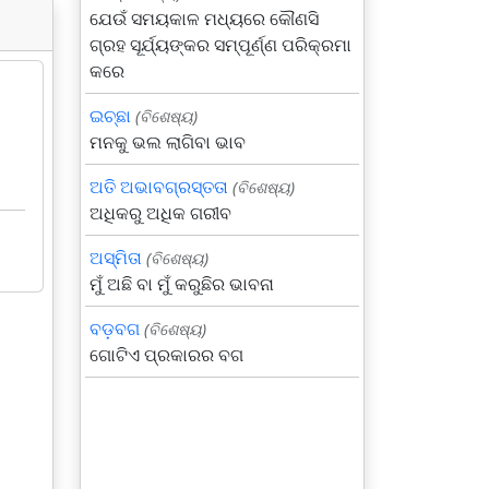
ଯେଉଁ ସମୟକାଳ ମଧ୍ୟରେ କୌଣସି
ଗ୍ରହ ସୂର୍ଯ୍ୟଙ୍କର ସମ୍ପୂର୍ଣ୍ଣ ପରିକ୍ରମା
କରେ
ଇଚ୍ଛା
(ବିଶେଷ୍ୟ)
ମନକୁ ଭଲ ଲାଗିବା ଭାବ
ଅତି ଅଭାବଗ୍ରସ୍ତତା
(ବିଶେଷ୍ୟ)
ଅଧିକରୁ ଅଧିକ ଗରୀବ
ଅସ୍ମିତା
(ବିଶେଷ୍ୟ)
ମୁଁ ଅଛି ବା ମୁଁ କରୁଛିର ଭାବନା
ବଡ଼ବଗ
(ବିଶେଷ୍ୟ)
ଗୋଟିଏ ପ୍ରକାରର ବଗ