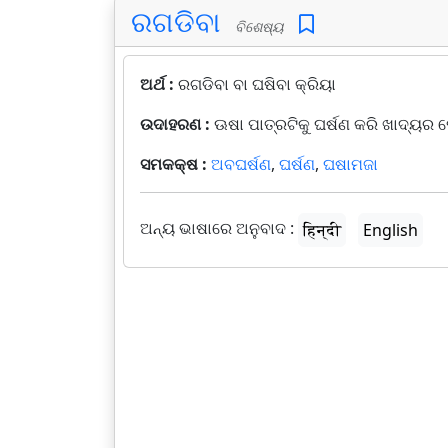
ରଗଡିବା
ବିଶେଷ୍ୟ
ଅର୍ଥ :
ରଗଡିବା ବା ଘଷିବା କ୍ରିୟା
ଉଦାହରଣ :
ଊଷା ପାତ୍ରଟିକୁ ଘର୍ଷଣ କରି ଖାଦ୍ୟର ପ
ସମକକ୍ଷ :
ଅବଘର୍ଷଣ
,
ଘର୍ଷଣ
,
ଘଷାମଜା
ଅନ୍ୟ ଭାଷାରେ ଅନୁବାଦ :
हिन्दी
English