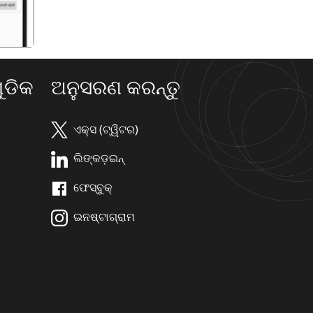
ଡିକ
ଅନୁସରଣ କରନ୍ତୁ
ଏକ୍ସ (ଟ୍ୱିଟର)
ଲିଙ୍କଡ଼ଇନ୍
ଫେସ୍ବୁକ୍
ଇନଷ୍ଟାଗ୍ରାମ