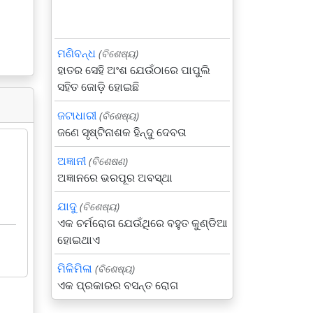
ମଣିବନ୍ଧ
(ବିଶେଷ୍ୟ)
ହାତର ସେହି ଅଂଶ ଯେଉଁଠାରେ ପାପୁଲି
ସହିତ ଜୋଡ଼ି ହୋଇଛି
ଜଟାଧାରୀ
(ବିଶେଷ୍ୟ)
ଜଣେ ସୃଷ୍ଟିନାଶକ ହିନ୍ଦୁ ଦେବତା
ଅଜ୍ଞାନୀ
(ବିଶେଷଣ)
ଅଜ୍ଞାନରେ ଭରପୂର ଅବସ୍ଥା
ଯାଦୁ
(ବିଶେଷ୍ୟ)
ଏକ ଚର୍ମରୋଗ ଯେଉଁଥିରେ ବହୁତ କୁଣ୍ଡିଆ
ହୋଇଥାଏ
ମିଳିମିଳା
(ବିଶେଷ୍ୟ)
ଏକ ପ୍ରକାରର ବସନ୍ତ ରୋଗ