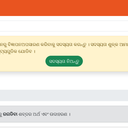
ୁ ବିଜ୍ଞାପନଅପସାରଣ କରିବାକୁ ସଦସ୍ୟତା କରନ୍ତୁ । ସଦସ୍ୟତା ଶୁଳ୍କ ଆମାର
୍ଟ୍ୟଗୁଡିକ ଯୋଡିବ ।
ସଦସ୍ୟତା ନିଅନ୍ତୁ
ରୁ
ରଗଡିବା
ଶବ୍ଦର ଅର୍ଥ ଏବଂ ଉଦାହରଣ ।