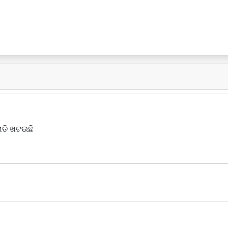
ାତି ଖଟଉଛି