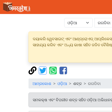
ଦୟାକରି ୱେବସାଇଟ୍ ଏବଂ ଆଣ୍ଡ୍ରୋଏଡ୍ ଆପ୍ଲିକେସନର
ସାହାଯ୍ୟ କରିବ ଏବଂ ଅନ୍ୟ ଭାଷା ସହିତ ଜଡିତ ବୈଶିଷ
ଆମ୍ରକୋଶ
ଓଡ଼ିଆ
ଶବ୍ଦ
ରଗଡିବା
ସମକକ୍ଷ ଏବଂ ବିପରୀତ ଶବ୍ଦ ସହିତ ଓଡ଼ିଆ ଅଭିଧାନ