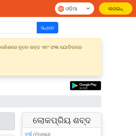
ଲଗଇନ୍
ସନ୍ଧାନ
୍କୋଶରେ ନୂତନ ଶବ୍ଦ ଏବଂ ସଂଜ୍ଞା ଯୋଡିବାରେ
ଲୋକପ୍ରିୟ ଶବ୍ଦ
ବର୍ଷ
(ବିଶେଷ୍ୟ)