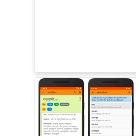
पिछला