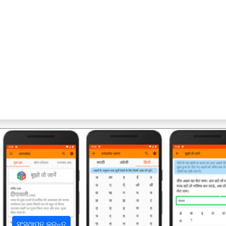
अ
ସଂସ୍ଥାପନ କରନ୍ତୁ