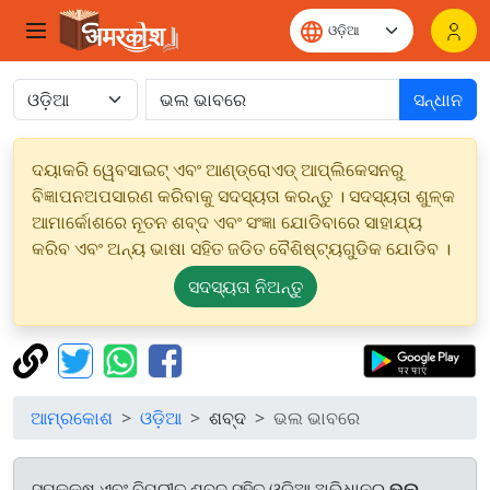
ସନ୍ଧାନ
ଦୟାକରି ୱେବସାଇଟ୍ ଏବଂ ଆଣ୍ଡ୍ରୋଏଡ୍ ଆପ୍ଲିକେସନରୁ
ବିଜ୍ଞାପନଅପସାରଣ କରିବାକୁ ସଦସ୍ୟତା କରନ୍ତୁ । ସଦସ୍ୟତା ଶୁଳ୍କ
ଆମାର୍କୋଶରେ ନୂତନ ଶବ୍ଦ ଏବଂ ସଂଜ୍ଞା ଯୋଡିବାରେ ସାହାଯ୍ୟ
କରିବ ଏବଂ ଅନ୍ୟ ଭାଷା ସହିତ ଜଡିତ ବୈଶିଷ୍ଟ୍ୟଗୁଡିକ ଯୋଡିବ ।
ସଦସ୍ୟତା ନିଅନ୍ତୁ
ଆମ୍ରକୋଶ
ଓଡ଼ିଆ
ଶବ୍ଦ
ଭଲ ଭାବରେ
ସମକକ୍ଷ ଏବଂ ବିପରୀତ ଶବ୍ଦ ସହିତ ଓଡ଼ିଆ ଅଭିଧାନରୁ
ଭଲ