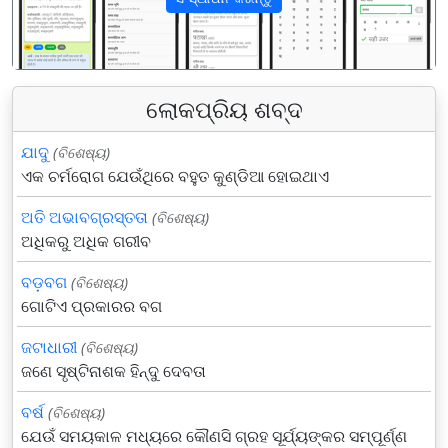
पिछला
अगला
ଲୋକପ୍ରିୟ ଶବ୍ଦ
ଯାଦୁ
(ବିଶେଷ୍ୟ)
ଏକ ଚର୍ମରୋଗ ଯେଉଁଥିରେ ବହୁତ କୁଣ୍ଡିଆ ହୋଇଥାଏ
ଅତି ଅଭାବଗ୍ରସ୍ତତା
(ବିଶେଷ୍ୟ)
ଅଧିକରୁ ଅଧିକ ଗରୀବ
ବଡ଼ବଗ
(ବିଶେଷ୍ୟ)
ଗୋଟିଏ ପ୍ରକାରର ବଗ
ଜଟାଧାରୀ
(ବିଶେଷ୍ୟ)
ଜଣେ ସୃଷ୍ଟିନାଶକ ହିନ୍ଦୁ ଦେବତା
ବର୍ଷ
(ବିଶେଷ୍ୟ)
ଯେଉଁ ସମୟକାଳ ମଧ୍ୟରେ କୌଣସି ଗ୍ରହ ସୂର୍ଯ୍ୟଙ୍କର ସମ୍ପୂର୍ଣ୍ଣ