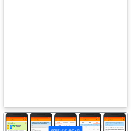
ସଂସ୍ଥାପନ କରନ୍ତୁ