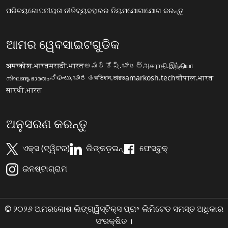
ପରିଚୟ
ଗୋପନୀୟତା ନୀତି
ବ୍ୟବହାରର ନିୟମ
ଯୋଗାଯୋଗ କରନ୍ତୁ
ଆମର ୱେବସାଇଟଗୁଡିକ
अमरकोश.भारत
मराठी.भारत
అమర్కోష్.భారత్
அகராதி.இந்தியா
നിഘണ്ടു.ഭാരതം
ನಿಘಂಟು.ಭಾರತ
অভিধান.ভারত
amarkosh.tech
चौपाल.भारत
सारथी.भारत
ଅନୁସରଣ କରନ୍ତୁ
ଏକ୍ସ (ଟ୍ୱିଟର)
ଲିଙ୍କଡ଼ଇନ୍
ଫେସ୍ବୁକ୍
ଇନଷ୍ଟାଗ୍ରାମ
© ୨୦୨୬ ଅମରକୋଶ ଲିଙ୍ଗ୍ୱିସ୍ଟିକ୍ସ ପ୍ରା॰ ଲିମିଟେଡ ସମସ୍ତ ଅଧିକାର
ସଂରକ୍ଷିତ ।