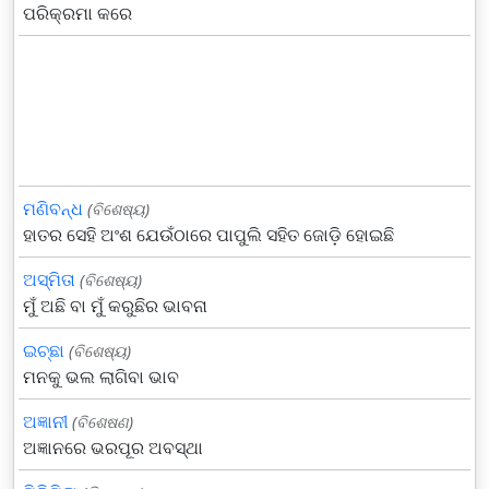
ପରିକ୍ରମା କରେ
ମଣିବନ୍ଧ
(ବିଶେଷ୍ୟ)
ହାତର ସେହି ଅଂଶ ଯେଉଁଠାରେ ପାପୁଲି ସହିତ ଜୋଡ଼ି ହୋଇଛି
ଅସ୍ମିତା
(ବିଶେଷ୍ୟ)
ମୁଁ ଅଛି ବା ମୁଁ କରୁଛିର ଭାବନା
ଇଚ୍ଛା
(ବିଶେଷ୍ୟ)
ମନକୁ ଭଲ ଲାଗିବା ଭାବ
ଅଜ୍ଞାନୀ
(ବିଶେଷଣ)
ଅଜ୍ଞାନରେ ଭରପୂର ଅବସ୍ଥା