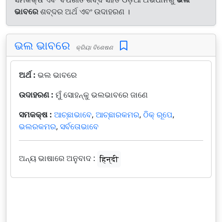
ଭାବରେ
ଶବ୍ଦର ଅର୍ଥ ଏବଂ ଉଦାହରଣ ।
ଭଲ ଭାବରେ
କ୍ରିୟା ବିଶେଷଣ
ଅର୍ଥ :
ଭଲ ଭାବରେ
ଉଦାହରଣ :
ମୁଁ ସୋହନ୍‌କୁ ଭଲଭାବରେ ଜାଣେ
ସମକକ୍ଷ :
ଆଚ୍ଛାଭାବେ
,
ଆଚ୍ଛାରକମର
,
ଠିକ୍ ରୂପେ
,
ଭଲରକମର
,
ସର୍ବତୋଭାବେ
ଅନ୍ୟ ଭାଷାରେ ଅନୁବାଦ :
हिन्दी