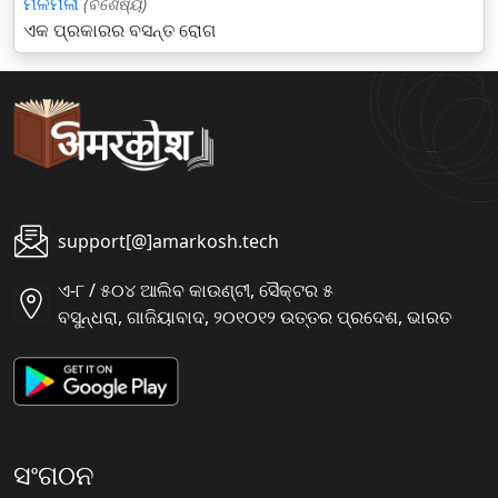
ମିଳିମିଳା
(ବିଶେଷ୍ୟ)
ଏକ ପ୍ରକାରର ବସନ୍ତ ରୋଗ
support[@]amarkosh.tech
ଏ-୮ / ୫୦୪ ଆଲିବ କାଉଣ୍ଟୀ, ସୈକ୍ଟର ୫
ବସୁନ୍ଧରା, ଗାଜିୟାବାଦ, ୨୦୧୦୧୨ ଉତ୍ତର ପ୍ରଦେଶ, ଭାରତ
ସଂଗଠନ