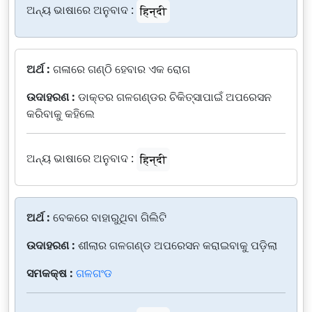
ଅନ୍ୟ ଭାଷାରେ ଅନୁବାଦ :
हिन्दी
ଅର୍ଥ :
ଗଳାରେ ଗଣ୍ଠି ହେବାର ଏକ ରୋଗ
ଉଦାହରଣ :
ଡାକ୍ତର ଗଳଗଣ୍ଡର ଚିକିତ୍ସାପାଇଁ ଅପରେସନ
କରିବାକୁ କହିଲେ
ଅନ୍ୟ ଭାଷାରେ ଅନୁବାଦ :
हिन्दी
ଅର୍ଥ :
ବେକରେ ବାହାରୁଥିବା ଗିଲିଟି
ଉଦାହରଣ :
ଶୀଲାର ଗଳଗଣ୍ଡ ଅପରେସନ କରାଇବାକୁ ପଡ଼ିଲା
ସମକକ୍ଷ :
ଗଳଗଂଡ