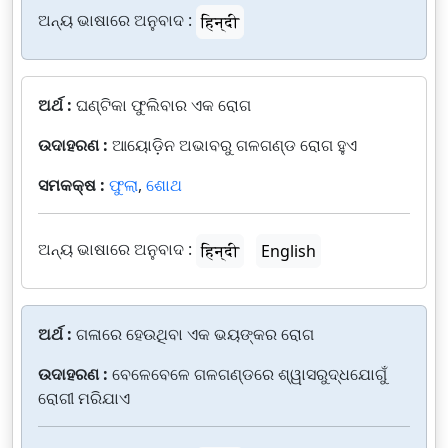
ଅନ୍ୟ ଭାଷାରେ ଅନୁବାଦ :
हिन्दी
ଅର୍ଥ :
ଘଣ୍ଟିକା ଫୁଲିବାର ଏକ ରୋଗ
ଉଦାହରଣ :
ଆୟୋଡ଼ିନ ଅଭାବରୁ ଗଳଗଣ୍ଡ ରୋଗ ହୁଏ
ସମକକ୍ଷ :
ଫୁଲା
,
ଶୋଥ
ଅନ୍ୟ ଭାଷାରେ ଅନୁବାଦ :
हिन्दी
English
ଅର୍ଥ :
ଗଳାରେ ହେଉଥିବା ଏକ ଭୟଙ୍କର ରୋଗ
ଉଦାହରଣ :
ବେଳେବେଳେ ଗଳଗଣ୍ଡରେ ଶ୍ୱାସରୁଦ୍ଧଯୋଗୁଁ
ରୋଗୀ ମରିଯାଏ