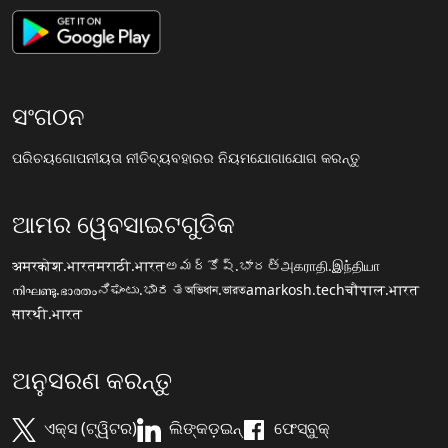
ସଂଗଠନ
ପରିଚୟ
ଗୋପନୀୟତା ନୀତି
ବ୍ୟବହାରର ନିୟମ
ଯୋଗାଯୋଗ କରନ୍ତୁ
ଆମର ୱେବସାଇଟଗୁଡିକ
अमरकोश.भारत
मराठी.भारत
అమర్కోష్.భారత్
அகராதி.இந்தியா
നിഘണ്ടു.ഭാരതം
ನಿಘಂಟು.ಭಾರತ
অভিধান.ভারত
amarkosh.tech
चौपाल.भारत
सारथी.भारत
ଅନୁସରଣ କରନ୍ତୁ
ଏକ୍ସ (ଟ୍ୱିଟର)
ଲିଙ୍କଡ଼ଇନ୍
ଫେସ୍ବୁକ୍