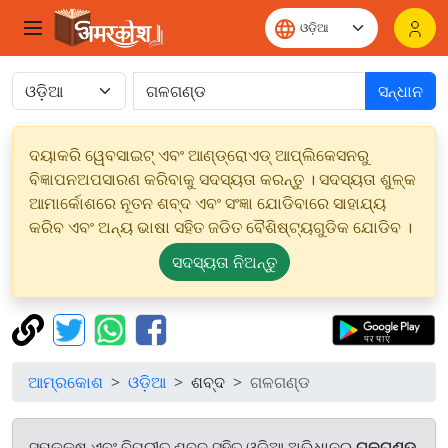
ସନ୍ଧାନ
ଦୟାକରି ୱେବସାଇଟ୍ ଏବଂ ଆଣ୍ଡ୍ରୋଏଡ୍ ଆପ୍ଲିକେସନରୁ
ବିଜ୍ଞାପନଅପସାରଣ କରିବାକୁ ସଦସ୍ୟତା କରନ୍ତୁ । ସଦସ୍ୟତା ଶୁଳ୍କ
ଆମାର୍କୋଶରେ ନୂତନ ଶବ୍ଦ ଏବଂ ସଂଜ୍ଞା ଯୋଡିବାରେ ସାହାଯ୍ୟ
କରିବ ଏବଂ ଅନ୍ୟ ଭାଷା ସହିତ ଜଡିତ ବୈଶିଷ୍ଟ୍ୟଗୁଡିକ ଯୋଡିବ ।
ସଦସ୍ୟତା ନିଅନ୍ତୁ
ଆମ୍ରକୋଶ
ଓଡ଼ିଆ
ଶବ୍ଦ
ଗଳଗଣ୍ଡ
ସମକକ୍ଷ ଏବଂ ବିପରୀତ ଶବ୍ଦ ସହିତ ଓଡ଼ିଆ ଅଭିଧାନରୁ
ଗଳଗଣ୍ଡ