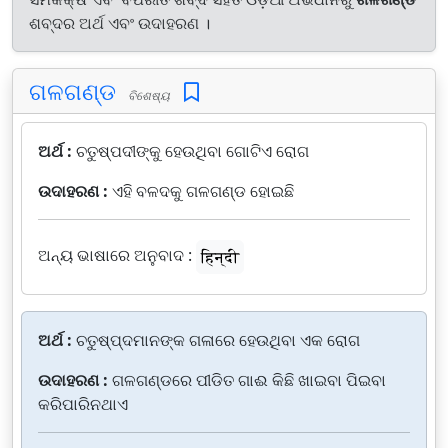
ଶବ୍ଦର ଅର୍ଥ ଏବଂ ଉଦାହରଣ ।
ଗଳଗଣ୍ଡ
ବିଶେଷ୍ୟ
ଅର୍ଥ :
ଚତୁଷ୍ପଦୀଙ୍କୁ ହେଉଥିବା ଗୋଟିଏ ରୋଗ
ଉଦାହରଣ :
ଏହି ବଳଦକୁ ଗଳଗଣ୍ଡ ହୋଇଛି
ଅନ୍ୟ ଭାଷାରେ ଅନୁବାଦ :
हिन्दी
ଅର୍ଥ :
ଚତୁଷ୍ପ୍ଦମାନଙ୍କ ଗଳାରେ ହେଉଥିବା ଏକ ରୋଗ
ଉଦାହରଣ :
ଗଳଗଣ୍ଡରେ ପୀଡିତ ଗାଈ କିଛି ଖାଇବା ପିଇବା
କରିପାରିନଥାଏ