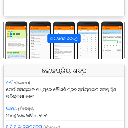
ସଂସ୍ଥାପନ କରନ୍ତୁ
पिछला
अगला
ଲୋକପ୍ରିୟ ଶବ୍ଦ
ବର୍ଷ
(ବିଶେଷ୍ୟ)
ଯେଉଁ ସମୟକାଳ ମଧ୍ୟରେ କୌଣସି ଗ୍ରହ ସୂର୍ଯ୍ୟଙ୍କର ସମ୍ପୂର୍ଣ୍ଣ
ପରିକ୍ରମା କରେ
ଇଚ୍ଛା
(ବିଶେଷ୍ୟ)
ମନକୁ ଭଲ ଲାଗିବା ଭାବ
ଅତି ଅଭାବଗ୍ରସ୍ତତା
(ବିଶେଷ୍ୟ)