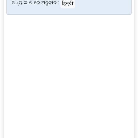
ଅନ୍ୟ ଭାଷାରେ ଅନୁବାଦ :
हिन्दी