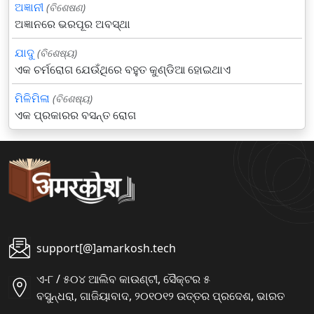
ଅଜ୍ଞାନୀ
(ବିଶେଷଣ)
ଅଜ୍ଞାନରେ ଭରପୂର ଅବସ୍ଥା
ଯାଦୁ
(ବିଶେଷ୍ୟ)
ଏକ ଚର୍ମରୋଗ ଯେଉଁଥିରେ ବହୁତ କୁଣ୍ଡିଆ ହୋଇଥାଏ
ମିଳିମିଳା
(ବିଶେଷ୍ୟ)
ଏକ ପ୍ରକାରର ବସନ୍ତ ରୋଗ
support[@]amarkosh.tech
ଏ-୮ / ୫୦୪ ଆଲିବ କାଉଣ୍ଟୀ, ସୈକ୍ଟର ୫
ବସୁନ୍ଧରା, ଗାଜିୟାବାଦ, ୨୦୧୦୧୨ ଉତ୍ତର ପ୍ରଦେଶ, ଭାରତ