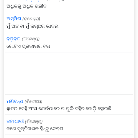
ଅଧିକରୁ ଅଧିକ ଗରୀବ
ଅସ୍ମିତା
(ବିଶେଷ୍ୟ)
ମୁଁ ଅଛି ବା ମୁଁ କରୁଛିର ଭାବନା
ବଡ଼ବଗ
(ବିଶେଷ୍ୟ)
ଗୋଟିଏ ପ୍ରକାରର ବଗ
ମଣିବନ୍ଧ
(ବିଶେଷ୍ୟ)
ହାତର ସେହି ଅଂଶ ଯେଉଁଠାରେ ପାପୁଲି ସହିତ ଜୋଡ଼ି ହୋଇଛି
ଜଟାଧାରୀ
(ବିଶେଷ୍ୟ)
ଜଣେ ସୃଷ୍ଟିନାଶକ ହିନ୍ଦୁ ଦେବତା