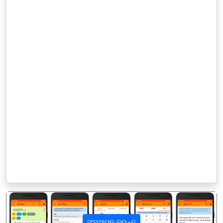
ସଂସ୍ଥାପନ କରନ୍ତୁ