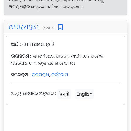
ଅପରାଧହୀନ
ଶବ୍ଦର ଅର୍ଥ ଏବଂ ଉଦାହରଣ ।
ଅପରାଧହୀନ
ବିଶେଷଣ
ଅର୍ଥ :
ଯେ ଅପରାଧୀ ନୁହେଁ
ଉଦାହରଣ :
କାଶ୍ମୀରରେ ଆତଙ୍କବାଦୀମାନେ ଅନେକ
ନିର୍ଦ୍ଦୋଷ ଲୋକଙ୍କ ପ୍ରାଣ ନେଲେଣି
ସମକକ୍ଷ :
ନିରପରାଧ
,
ନିର୍ଦ୍ଦୋଷ
ଅନ୍ୟ ଭାଷାରେ ଅନୁବାଦ :
हिन्दी
English