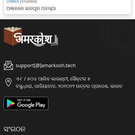
ଅଜ୍ଞାନୀ
(ବିଶେଷଣ)
ଅଜ୍ଞାନରେ ଭରପୂର ଅବସ୍ଥା
support[@]amarkosh.tech
ଏ-୮ / ୫୦୪ ଆଲିବ କାଉଣ୍ଟୀ, ସୈକ୍ଟର ୫
ବସୁନ୍ଧରା, ଗାଜିୟାବାଦ, ୨୦୧୦୧୨ ଉତ୍ତର ପ୍ରଦେଶ, ଭାରତ
ସଂଗଠନ