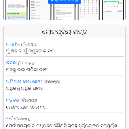
पिछला
अगला
ଲୋକପ୍ରିୟ ଶବ୍ଦ
ଅସ୍ମିତା
(ବିଶେଷ୍ୟ)
ମୁଁ ଅଛି ବା ମୁଁ କରୁଛିର ଭାବନା
ଇଚ୍ଛା
(ବିଶେଷ୍ୟ)
ମନକୁ ଭଲ ଲାଗିବା ଭାବ
ଅତି ଅଭାବଗ୍ରସ୍ତତା
(ବିଶେଷ୍ୟ)
ଅଧିକରୁ ଅଧିକ ଗରୀବ
ବଡ଼ବଗ
(ବିଶେଷ୍ୟ)
ଗୋଟିଏ ପ୍ରକାରର ବଗ
ବର୍ଷ
(ବିଶେଷ୍ୟ)
ଯେଉଁ ସମୟକାଳ ମଧ୍ୟରେ କୌଣସି ଗ୍ରହ ସୂର୍ଯ୍ୟଙ୍କର ସମ୍ପୂର୍ଣ୍ଣ