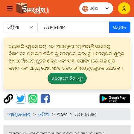
ସନ୍ଧାନ
ଦୟାକରି ୱେବସାଇଟ୍ ଏବଂ ଆଣ୍ଡ୍ରୋଏଡ୍ ଆପ୍ଲିକେସନରୁ
ବିଜ୍ଞାପନଅପସାରଣ କରିବାକୁ ସଦସ୍ୟତା କରନ୍ତୁ । ସଦସ୍ୟତା ଶୁଳ୍କ
ଆମାର୍କୋଶରେ ନୂତନ ଶବ୍ଦ ଏବଂ ସଂଜ୍ଞା ଯୋଡିବାରେ ସାହାଯ୍ୟ
କରିବ ଏବଂ ଅନ୍ୟ ଭାଷା ସହିତ ଜଡିତ ବୈଶିଷ୍ଟ୍ୟଗୁଡିକ ଯୋଡିବ ।
ସଦସ୍ୟତା ନିଅନ୍ତୁ
ଆମ୍ରକୋଶ
ଓଡ଼ିଆ
ଶବ୍ଦ
ଅପରାଧହୀନ
ସମକକ୍ଷ ଏବଂ ବିପରୀତ ଶବ୍ଦ ସହିତ ଓଡ଼ିଆ ଅଭିଧାନରୁ