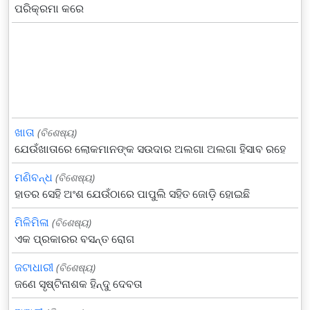
ପରିକ୍ରମା କରେ
ଖାତା
(ବିଶେଷ୍ୟ)
ଯେଉଁଖାତାରେ ଲୋକମାନଙ୍କ ସଉଦାର ଅଲଗା ଅଲଗା ହିସାବ ରହେ
ମଣିବନ୍ଧ
(ବିଶେଷ୍ୟ)
ହାତର ସେହି ଅଂଶ ଯେଉଁଠାରେ ପାପୁଲି ସହିତ ଜୋଡ଼ି ହୋଇଛି
ମିଳିମିଳା
(ବିଶେଷ୍ୟ)
ଏକ ପ୍ରକାରର ବସନ୍ତ ରୋଗ
ଜଟାଧାରୀ
(ବିଶେଷ୍ୟ)
ଜଣେ ସୃଷ୍ଟିନାଶକ ହିନ୍ଦୁ ଦେବତା