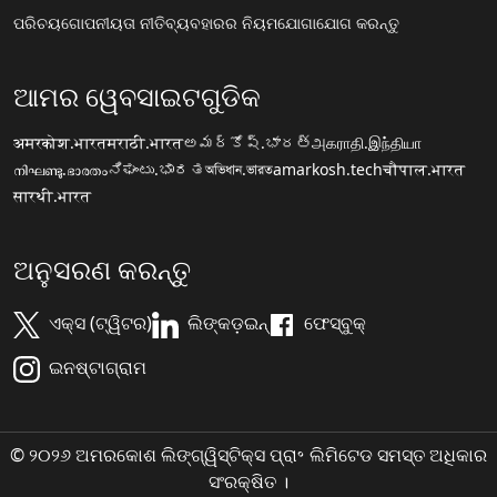
ପରିଚୟ
ଗୋପନୀୟତା ନୀତି
ବ୍ୟବହାରର ନିୟମ
ଯୋଗାଯୋଗ କରନ୍ତୁ
ଆମର ୱେବସାଇଟଗୁଡିକ
अमरकोश.भारत
मराठी.भारत
అమర్కోష్.భారత్
அகராதி.இந்தியா
നിഘണ്ടു.ഭാരതം
ನಿಘಂಟು.ಭಾರತ
অভিধান.ভারত
amarkosh.tech
चौपाल.भारत
सारथी.भारत
ଅନୁସରଣ କରନ୍ତୁ
ଏକ୍ସ (ଟ୍ୱିଟର)
ଲିଙ୍କଡ଼ଇନ୍
ଫେସ୍ବୁକ୍
ଇନଷ୍ଟାଗ୍ରାମ
© ୨୦୨୬ ଅମରକୋଶ ଲିଙ୍ଗ୍ୱିସ୍ଟିକ୍ସ ପ୍ରା॰ ଲିମିଟେଡ ସମସ୍ତ ଅଧିକାର
ସଂରକ୍ଷିତ ।