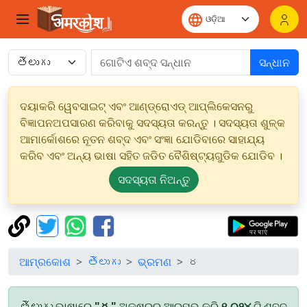
ସନ୍ଧାନ
ଦୟାକରି ୱେବସାଇଟ୍ ଏବଂ ଆଣ୍ଡ୍ରୋଏଡ୍ ଆପ୍ଲିକେସନରୁ
ବିଜ୍ଞାପନଅପସାରଣ କରିବାକୁ ସଦସ୍ୟତା କରନ୍ତୁ । ସଦସ୍ୟତା ଶୁଳ୍କ
ଆମାର୍କୋଶରେ ନୂତନ ଶବ୍ଦ ଏବଂ ସଂଜ୍ଞା ଯୋଡିବାରେ ସାହାଯ୍ୟ
କରିବ ଏବଂ ଅନ୍ୟ ଭାଷା ସହିତ ଜଡିତ ବୈଶିଷ୍ଟ୍ୟଗୁଡିକ ଯୋଡିବ ।
ସଦସ୍ୟତା ନିଅନ୍ତୁ
ଆମ୍ରକୋଶ
తెలుగు
ଭ୍ରମଣ
ర
తెలుగు ଭାଷାରେ
"ర"
ଅକ୍ଷରରୁ ଆରମ୍ଭ କରି
୧,୦୨୪
ଟି ଶବ୍ଦ