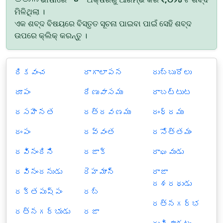
ମିଳିଥିଲା ।
ଏକ ଶବ୍ଦ ବିଷୟରେ ବିସ୍ତୃତ ସୂଚନା ପାଇବା ପାଇଁ ସେହି ଶବ୍ଦ
ଉପରେ କ୍ଲିକ୍ କରନ୍ତୁ ।
రికవంచ
రాగాలాపన
రుబ్బురోలు
రూపం
రేణువాసము
రాబట్టుట
రసహీనత
రత్రవణము
రంధ్రము
రంపం
రవ్వంత
రసోత్తమం
రవినందిని
రజాక్
రాఘవుడు
రవినందనుడు
రెహమాన్
రాజా
దశరథుడు
రక్తపుష్పం
రబ్
రత్నగర్భ
రత్నగర్భుడు
రజా