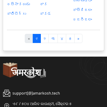
రుచిచూడటం
రత్నాకరుడు
రాక
రాత్రిజలం
రాతిబొగ్గు
రాకడ
రజనీజలం
पि
अ
«
୧
୨
୩
୪
୫
»
छ
ग
ला
ला
support[@]amarkosh.tech
ଏ-୮ / ୫୦୪ ଆଲିବ କାଉଣ୍ଟୀ, ସୈକ୍ଟର ୫