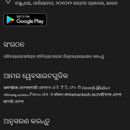
ବସୁନ୍ଧରା, ଗାଜିୟାବାଦ, ୨୦୧୦୧୨ ଉତ୍ତର ପ୍ରଦେଶ, ଭାରତ
ସଂଗଠନ
ପରିଚୟ
ଗୋପନୀୟତା ନୀତି
ବ୍ୟବହାରର ନିୟମ
ଯୋଗାଯୋଗ କରନ୍ତୁ
ଆମର ୱେବସାଇଟଗୁଡିକ
अमरकोश.भारत
मराठी.भारत
అమర్కోష్.భారత్
அகராதி.இந்தியா
നിഘണ്ടു.ഭാരതം
ನಿಘಂಟು.ಭಾರತ
অভিধান.ভারত
amarkosh.tech
चौपाल.भारत
सारथी.भारत
ଅନୁସରଣ କରନ୍ତୁ