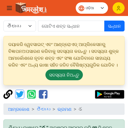
ସନ୍ଧାନ
ଦୟାକରି ୱେବସାଇଟ୍ ଏବଂ ଆଣ୍ଡ୍ରୋଏଡ୍ ଆପ୍ଲିକେସନରୁ
ବିଜ୍ଞାପନଅପସାରଣ କରିବାକୁ ସଦସ୍ୟତା କରନ୍ତୁ । ସଦସ୍ୟତା ଶୁଳ୍କ
ଆମାର୍କୋଶରେ ନୂତନ ଶବ୍ଦ ଏବଂ ସଂଜ୍ଞା ଯୋଡିବାରେ ସାହାଯ୍ୟ
କରିବ ଏବଂ ଅନ୍ୟ ଭାଷା ସହିତ ଜଡିତ ବୈଶିଷ୍ଟ୍ୟଗୁଡିକ ଯୋଡିବ ।
ସଦସ୍ୟତା ନିଅନ୍ତୁ
ଆମ୍ରକୋଶ
తెలుగు
ଭ୍ରମଣ
ఢ
తెలుగు ଭାଷାରେ
"ఢ"
ଅକ୍ଷରରୁ ଆରମ୍ଭ କରି
୧୨
ଟି ଶବ୍ଦ