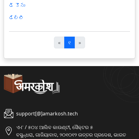
ఢీ కొను
ఢిల్లీ
पि
अ
«
୧
»
छ
ग
ला
ला
support[@]amarkosh.tech
ଏ-୮ / ୫୦୪ ଆଲିବ କାଉଣ୍ଟୀ, ସୈକ୍ଟର ୫
ବସୁନ୍ଧରା, ଗାଜିୟାବାଦ, ୨୦୧୦୧୨ ଉତ୍ତର ପ୍ରଦେଶ, ଭାରତ