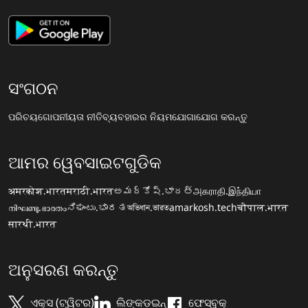
ସଂଗଠନ
ପରିଚୟ
ଗୋପନୀୟତା ନୀତି
ବ୍ୟବହାରର ନିୟମ
ଯୋଗାଯୋଗ କରନ୍ତୁ
ଆମର ୱେବସାଇଟଗୁଡିକ
अमरकोश.भारत
मराठी.भारत
అమర్కోష్.భారత్
அகராதி.இந்தியா
നിഘണ്ടു.ഭാരതം
ನಿಘಂಟು.ಭಾರತ
অভিধান.ভারত
amarkosh.tech
चौपाल.भारत
सारथी.भारत
ଅନୁସରଣ କରନ୍ତୁ
ଏକ୍ସ (ଟ୍ୱିଟର)
ଲିଙ୍କଡ଼ଇନ୍
ଫେସ୍ବୁକ୍