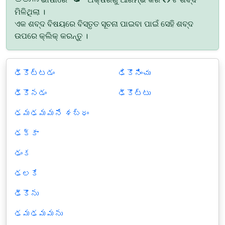
ମିଳିଥିଲା ।
ଏକ ଶବ୍ଦ ବିଷୟରେ ବିସ୍ତୃତ ସୂଚନା ପାଇବା ପାଇଁ ସେହି ଶବ୍ଦ
ଉପରେ କ୍ଲିକ୍ କରନ୍ତୁ ।
ఢీకొట్టడం
ఢికొనించు
ఢీకొనడం
ఢీకొట్టు
ఢమఢమమనే శబ్ధం
ఢక్కా
ఢంక
ఢలకే
ఢీకొను
ఢమఢమమను