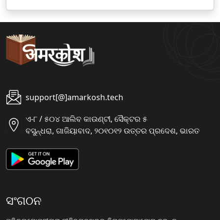
ला
ला
support[@]amarkosh.tech
ଏ-୮ / ୫୦୪ ଆଲିବ କାଉଣ୍ଟୀ, ସୈକ୍ଟର ୫
ବସୁନ୍ଧରା, ଗାଜିୟାବାଦ, ୨୦୧୦୧୨ ଉତ୍ତର ପ୍ରଦେଶ, ଭାରତ
ସଂଗଠନ