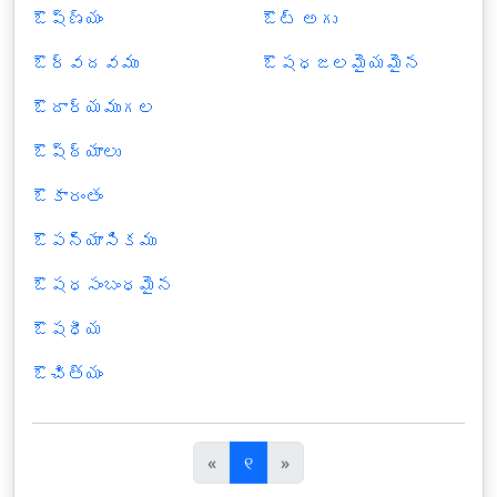
ఔష్ణ్యం
ఔట్ అగు
ఔర్వదవము
ఔషధజలమైయమైన
ఔదార్యముగల
ఔష్ఠ్యాలు
ఔకారంతం
ఔపన్యాసికము
ఔషధసంబంధమైన
ఔషధీయ
ఔచిత్యం
पि
अ
«
୧
»
छ
ग