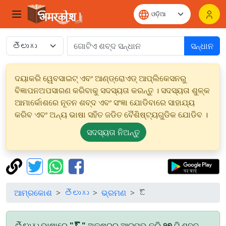
ସନ୍ଧାନ
ଦୟାକରି ୱେବସାଇଟ୍ ଏବଂ ଆଣ୍ଡ୍ରୋଏଡ୍ ଆପ୍ଲିକେସନରୁ
ବିଜ୍ଞାପନଅପସାରଣ କରିବାକୁ ସଦସ୍ୟତା କରନ୍ତୁ । ସଦସ୍ୟତା ଶୁଳ୍କ
ଆମାର୍କୋଶରେ ନୂତନ ଶବ୍ଦ ଏବଂ ସଂଜ୍ଞା ଯୋଡିବାରେ ସାହାଯ୍ୟ
କରିବ ଏବଂ ଅନ୍ୟ ଭାଷା ସହିତ ଜଡିତ ବୈଶିଷ୍ଟ୍ୟଗୁଡିକ ଯୋଡିବ ।
ସଦସ୍ୟତା ନିଅନ୍ତୁ
ଆମ୍ରକୋଶ
తెలుగు
ଭ୍ରମଣ
ఔ
తెలుగు ଭାଷାରେ
"ఔ"
ଅକ୍ଷରରୁ ଆରମ୍ଭ କରି
୨୭
ଟି ଶବ୍ଦ