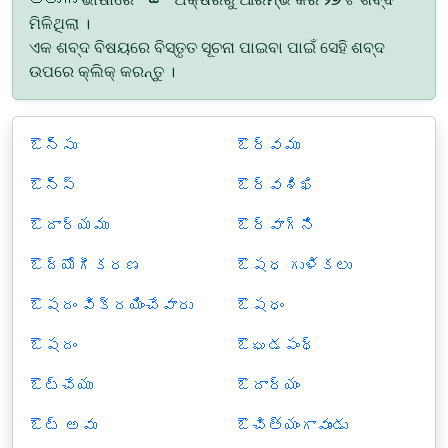
ମିଳିଥିଲା ।
ଏକ ଶବ୍ଦ ବିଷୟରେ ବିସ୍ତୃତ ସୂଚନା ପାଇବା ପାଇଁ ସେହି ଶବ୍ଦ
ଉପରେ କ୍ଲିକ୍ କରନ୍ତୁ ।
ఔన్సు
ఔర్వము
ఔన్స్
ఔర్వశిఖి
ఔదార్యము
ఔర్వాగ్ని
ఔద్యోగీకరణ
ఔషధ గుళికలు
ఔషదం విక్రయించేవారు
ఔషధం
ఔషదం
ఔఘడపంథ్
ఔట్‍చేయు
ఔదార్యం
ఔట్ అవు
ఔచిత్యంగావుండు