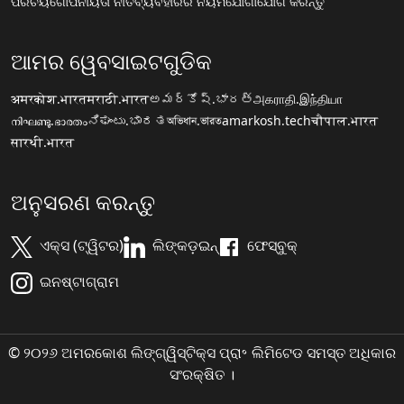
ପରିଚୟ
ଗୋପନୀୟତା ନୀତି
ବ୍ୟବହାରର ନିୟମ
ଯୋଗାଯୋଗ କରନ୍ତୁ
ଆମର ୱେବସାଇଟଗୁଡିକ
अमरकोश.भारत
मराठी.भारत
అమర్కోష్.భారత్
அகராதி.இந்தியா
നിഘണ്ടു.ഭാരതം
ನಿಘಂಟು.ಭಾರತ
অভিধান.ভারত
amarkosh.tech
चौपाल.भारत
सारथी.भारत
ଅନୁସରଣ କରନ୍ତୁ
ଏକ୍ସ (ଟ୍ୱିଟର)
ଲିଙ୍କଡ଼ଇନ୍
ଫେସ୍ବୁକ୍
ଇନଷ୍ଟାଗ୍ରାମ
© ୨୦୨୬ ଅମରକୋଶ ଲିଙ୍ଗ୍ୱିସ୍ଟିକ୍ସ ପ୍ରା॰ ଲିମିଟେଡ ସମସ୍ତ ଅଧିକାର
ସଂରକ୍ଷିତ ।