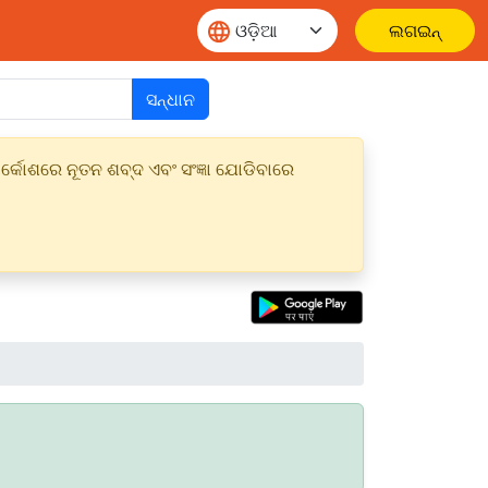
ଲଗଇନ୍
ସନ୍ଧାନ
୍କୋଶରେ ନୂତନ ଶବ୍ଦ ଏବଂ ସଂଜ୍ଞା ଯୋଡିବାରେ