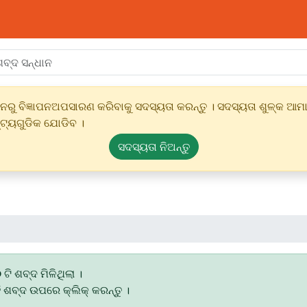
ୁ ବିଜ୍ଞାପନଅପସାରଣ କରିବାକୁ ସଦସ୍ୟତା କରନ୍ତୁ । ସଦସ୍ୟତା ଶୁଳ୍କ ଆମାର
୍ଟ୍ୟଗୁଡିକ ଯୋଡିବ ।
ସଦସ୍ୟତା ନିଅନ୍ତୁ
୦
ଟି ଶବ୍ଦ ମିଳିଥିଲା ।
ି ଶବ୍ଦ ଉପରେ କ୍ଲିକ୍ କରନ୍ତୁ ।