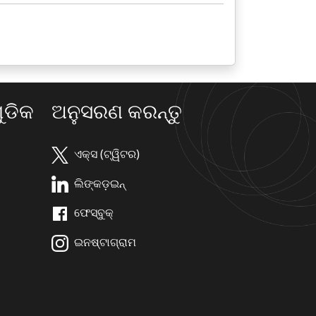
ଡିକ
ଅନୁସରଣ କରନ୍ତୁ
ଏକ୍ସ (ଟ୍ୱିଟର)
ଲିଙ୍କଡ଼ଇନ୍
ଫେସ୍ବୁକ୍
ଇନଷ୍ଟାଗ୍ରାମ