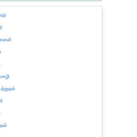
ாடு
ரி
சேனன்
்
ை
மொழி
பற்றுதல்
லி
்
்தல்