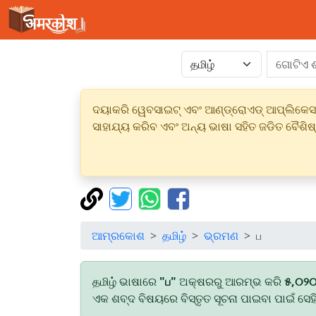
ଦୟାକରି ୱେବସାଇଟ୍ ଏବଂ ଆଣ୍ଡ୍ରୋଏଡ୍ ଆପ୍ଲିକେସନର
ସାହାଯ୍ୟ କରିବ ଏବଂ ଅନ୍ୟ ଭାଷା ସହିତ ଜଡିତ ବୈଶିଷ
ଆମ୍ରକୋଶ
தமிழ்
ଭ୍ରମଣ
ப
தமிழ் ଭାଷାରେ
"ப"
ଅକ୍ଷରରୁ ଆରମ୍ଭ କରି
୫,୦୨
ଏକ ଶବ୍ଦ ବିଷୟରେ ବିସ୍ତୃତ ସୂଚନା ପାଇବା ପାଇଁ ସେହ