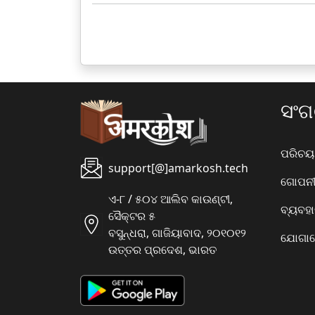
ସଂ
ପରିଚୟ
support[@]amarkosh.tech
ଗୋପନୀୟ
ଏ-୮ / ୫୦୪ ଆଲିବ କାଉଣ୍ଟୀ,
ବ୍ୟବହ
ସୈକ୍ଟର ୫
ବସୁନ୍ଧରା, ଗାଜିୟାବାଦ, ୨୦୧୦୧୨
ଯୋଗାଯ
ଉତ୍ତର ପ୍ରଦେଶ, ଭାରତ