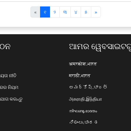
पि
अ
«
୧
୨
୩
୪
୫
»
छ
ग
ला
ला
ଗଠନ
ଆମର ୱେବସାଇଟଗୁ
अमरकोश.भारत
ତା ନୀତି
मराठी.भारत
ାରର ନିୟମ
అమర్కోష్.భారత్
ୋଗ କରନ୍ତୁ
அகராதி.இந்தியா
നിഘണ്ടു.ഭാരതം
ನಿಘಂಟು.ಭಾರತ