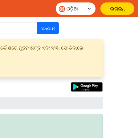
ଲଗଇନ୍
ସନ୍ଧାନ
୍କୋଶରେ ନୂତନ ଶବ୍ଦ ଏବଂ ସଂଜ୍ଞା ଯୋଡିବାରେ