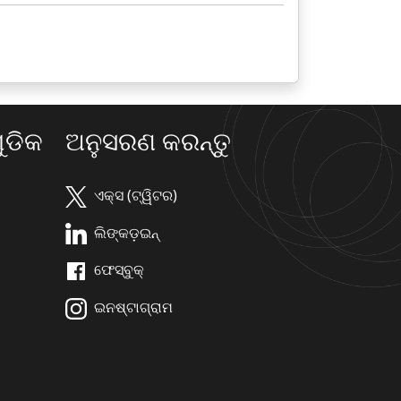
ଡିକ
ଅନୁସରଣ କରନ୍ତୁ
ଏକ୍ସ (ଟ୍ୱିଟର)
ଲିଙ୍କଡ଼ଇନ୍
ଫେସ୍ବୁକ୍
ଇନଷ୍ଟାଗ୍ରାମ