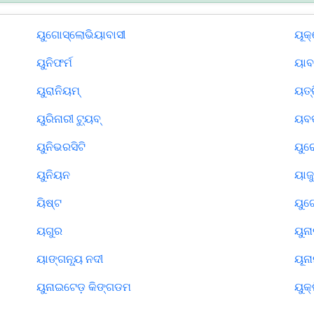
ୟୁଗୋସ୍ଲୋଭିୟାବାସୀ
ୟୂକ
ୟୁନିଫର୍ମ
ୟାବ
ୟୁରାନିୟମ୍‌
ୟତ୍
ୟୁରିନାରୀ ଟ୍ୟୁବ୍‌
ୟବ
ୟୁନିଭରସିଟି
ୟୁର
ୟୁନିୟନ
ୟାଜ
ୟିଷ୍ଟ
ୟୁଗ
ୟଗୁର
ୟୁନ
ୟାଙ୍ଗନ୍ୟୂ ନଦୀ
ୟୂନା
ୟୁନାଇଟେଡ଼ କିଙ୍ଗଡମ
ୟୁକ