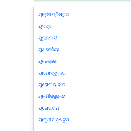
ୟାଜୁଷୀ ତ୍ରିଷ୍ଟୁପ
ୟୁଏସ୍ଏ
ୟୁନାନବାସୀ
ୟୁଥନେସିୟା
ୟୁନେସ୍କୋ
ୟାମୋସ୍ସୁକ୍ରୋ
ୟୁରୋପୀୟ ବାତ
ୟାମୌସ୍ସୁକ୍ରୋ
ୟୂରୋପିୟମ
ୟାଜୁଷୀ ଅନୁଷ୍ଟୁପ