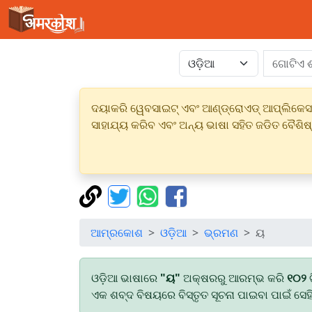
ଦୟାକରି ୱେବସାଇଟ୍ ଏବଂ ଆଣ୍ଡ୍ରୋଏଡ୍ ଆପ୍ଲିକେସନର
ସାହାଯ୍ୟ କରିବ ଏବଂ ଅନ୍ୟ ଭାଷା ସହିତ ଜଡିତ ବୈଶିଷ
ଆମ୍ରକୋଶ
ଓଡ଼ିଆ
ଭ୍ରମଣ
ୟ
ଓଡ଼ିଆ ଭାଷାରେ
"ୟ"
ଅକ୍ଷରରୁ ଆରମ୍ଭ କରି
୧୦୨
ଟ
ଏକ ଶବ୍ଦ ବିଷୟରେ ବିସ୍ତୃତ ସୂଚନା ପାଇବା ପାଇଁ ସେହ