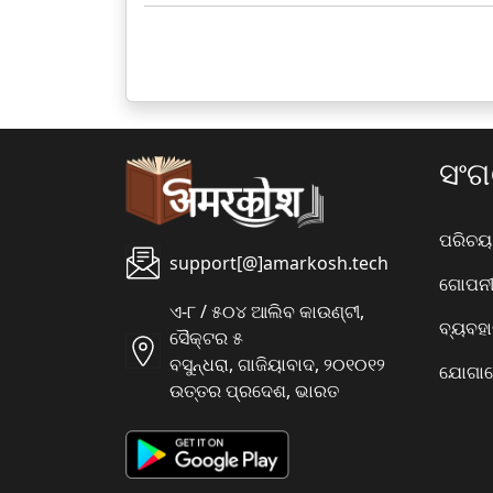
ସଂ
ପରିଚୟ
support[@]amarkosh.tech
ଗୋପନୀୟ
ଏ-୮ / ୫୦୪ ଆଲିବ କାଉଣ୍ଟୀ,
ବ୍ୟବହ
ସୈକ୍ଟର ୫
ବସୁନ୍ଧରା, ଗାଜିୟାବାଦ, ୨୦୧୦୧୨
ଯୋଗାଯ
ଉତ୍ତର ପ୍ରଦେଶ, ଭାରତ