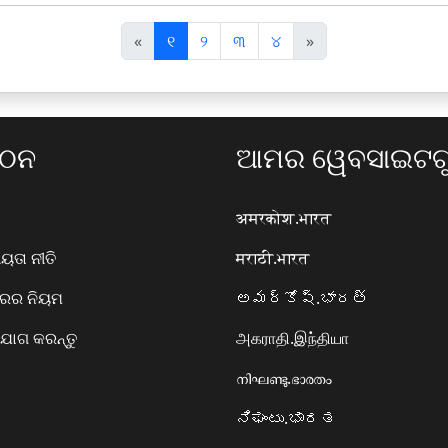
पि
अ
«
୧
୨
୩
୪
»
छ
ग
ला
ला
ଗଠନ
ଆମର ୱେବସାଇଟଗୁ
अमरकोश.भारत
ତା ନୀତି
मराठी.भारत
ାରର ନିୟମ
అమర్కోష్.భారత్
ୋଗ କରନ୍ତୁ
அகராதி.இந்தியா
നിഘണ്ടു.ഭാരതം
ನಿಘಂಟು.ಭಾರತ