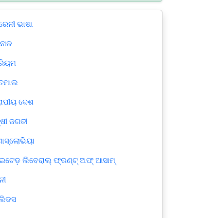
୍ରେନୀ ଭାଷା
ନାଳ
ରିୟମ
ତମାଲ
ୋପୀୟ ଦେଶ
ୁଷୀ ଜଗତୀ
ୋସ୍ଲୋଭିୟା
ାଇଟେଡ଼ ଲିବେରାଲ୍ ଫ୍ରଣ୍ଟ୍ ଅଫ୍ ଆସାମ୍
ନୀ
୍ଲିଡସ