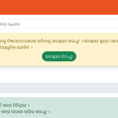
ୁ ବିଜ୍ଞାପନଅପସାରଣ କରିବାକୁ ସଦସ୍ୟତା କରନ୍ତୁ । ସଦସ୍ୟତା ଶୁଳ୍କ ଆମାର
୍ଟ୍ୟଗୁଡିକ ଯୋଡିବ ।
ସଦସ୍ୟତା ନିଅନ୍ତୁ
ି ଶବ୍ଦ ମିଳିଥିଲା ।
ି ଶବ୍ଦ ଉପରେ କ୍ଲିକ୍ କରନ୍ତୁ ।