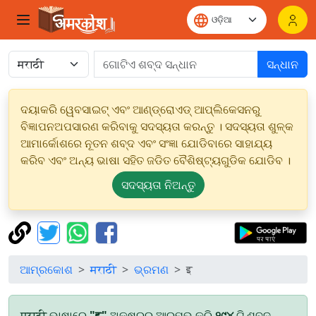
ସନ୍ଧାନ
ଦୟାକରି ୱେବସାଇଟ୍ ଏବଂ ଆଣ୍ଡ୍ରୋଏଡ୍ ଆପ୍ଲିକେସନରୁ
ବିଜ୍ଞାପନଅପସାରଣ କରିବାକୁ ସଦସ୍ୟତା କରନ୍ତୁ । ସଦସ୍ୟତା ଶୁଳ୍କ
ଆମାର୍କୋଶରେ ନୂତନ ଶବ୍ଦ ଏବଂ ସଂଜ୍ଞା ଯୋଡିବାରେ ସାହାଯ୍ୟ
କରିବ ଏବଂ ଅନ୍ୟ ଭାଷା ସହିତ ଜଡିତ ବୈଶିଷ୍ଟ୍ୟଗୁଡିକ ଯୋଡିବ ।
ସଦସ୍ୟତା ନିଅନ୍ତୁ
ଆମ୍ରକୋଶ
मराठी
ଭ୍ରମଣ
इ
मराठी ଭାଷାରେ
"इ"
ଅକ୍ଷରରୁ ଆରମ୍ଭ କରି
୨୯୪
ଟି ଶବ୍ଦ