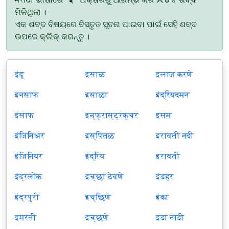
ମିଳିଥିଲା ।
ଏକ ଶବ୍ଦ ବିଷୟରେ ବିସ୍ତୃତ ସୂଚନା ପାଇବା ପାଇଁ ସେହି ଶବ୍ଦ
ଉପରେ କ୍ଲିକ୍ କରନ୍ତୁ ।
इंदू
इसाळ
इलाज करणे
इनसाफ
इसाळा
इंद्रियदमन
इंसाफ
इन्फ्रास्ट्रक्चर
इसम
इंजिनिअर
इस्पितळ
इरावती नदी
इंजिनियर
इंद्रिय
इरावती
इंद्रलोक
इच्छा ठेवणे
इंडहर
इंद्रपुरी
इच्छिणे
इंका
इमरती
इच्छणे
इडा नाडी