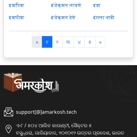
इडापिडा
इंजेक्शन लावणे
इडा
इडापीडा
इंजेक्शन देणे
इंगला नाडी
पि
अ
«
୧
୨
୩
୪
୫
»
छ
ग
ला
ला
support[@]amarkosh.tech
ଏ-୮ / ୫୦୪ ଆଲିବ କାଉଣ୍ଟୀ, ସୈକ୍ଟର ୫
ବସୁନ୍ଧରା, ଗାଜିୟାବାଦ, ୨୦୧୦୧୨ ଉତ୍ତର ପ୍ରଦେଶ, ଭାରତ