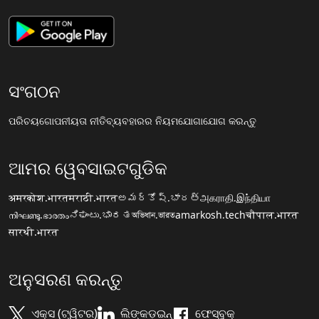
ସଂଗଠନ
ପରିଚୟ
ଗୋପନୀୟତା ନୀତି
ବ୍ୟବହାରର ନିୟମ
ଯୋଗାଯୋଗ କରନ୍ତୁ
ଆମର ୱେବସାଇଟଗୁଡିକ
अमरकोश.भारत
मराठी.भारत
అమర్కోష్.భారత్
அகராதி.இந்தியா
നിഘണ്ടു.ഭാരതം
ನಿಘಂಟು.ಭಾರತ
অভিধান.ভারত
amarkosh.tech
चौपाल.भारत
सारथी.भारत
ଅନୁସରଣ କରନ୍ତୁ
ଏକ୍ସ (ଟ୍ୱିଟର)
ଲିଙ୍କଡ଼ଇନ୍
ଫେସ୍ବୁକ୍