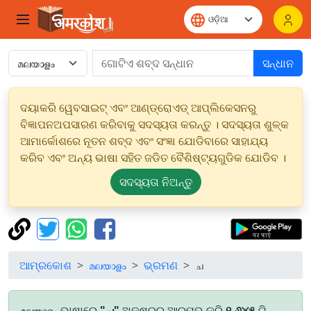
ସନ୍ଧାନ
ଦୟାକରି ୱେବସାଇଟ୍ ଏବଂ ଆଣ୍ଡ୍ରୋଏଡ୍ ଆପ୍ଲିକେସନରୁ
ବିଜ୍ଞାପନଅପସାରଣ କରିବାକୁ ସଦସ୍ୟତା କରନ୍ତୁ । ସଦସ୍ୟତା ଶୁଳ୍କ
ଆମାର୍କୋଶରେ ନୂତନ ଶବ୍ଦ ଏବଂ ସଂଜ୍ଞା ଯୋଡିବାରେ ସାହାଯ୍ୟ
କରିବ ଏବଂ ଅନ୍ୟ ଭାଷା ସହିତ ଜଡିତ ବୈଶିଷ୍ଟ୍ୟଗୁଡିକ ଯୋଡିବ ।
ସଦସ୍ୟତା ନିଅନ୍ତୁ
ଆମ୍ରକୋଶ
മലയാളം
ଭ୍ରମଣ
ച
മലയാളം ଭାଷାରେ
"ച"
ଅକ୍ଷରରୁ ଆରମ୍ଭ କରି
୧,୬୪୫
ଟି