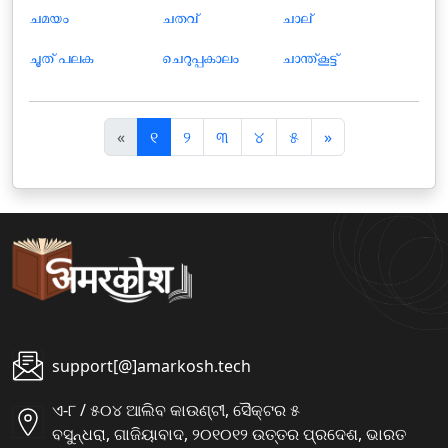
ചമയം
ചതവ്‌
ചാല്
ചൂത് പലക
ചെറുപ്പകാലം
ചാന്ത്കൂട്ട്
पि
अ
«
୧
୨
୩
୪
୫
»
छ
ग
ला
ला
support[@]amarkosh.tech
ଏ-୮ / ୫୦୪ ଆଲିବ କାଉଣ୍ଟୀ, ସୈକ୍ଟର ୫
ବସୁନ୍ଧରା, ଗାଜିୟାବାଦ, ୨୦୧୦୧୨ ଉତ୍ତର ପ୍ରଦେଶ, ଭାରତ