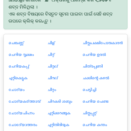
ଶବ୍ଦ ମିଳିଥିଲା ।
ଏକ ଶବ୍ଦ ବିଷୟରେ ବିସ୍ତୃତ ସୂଚନା ପାଇବା ପାଇଁ ସେହି ଶବ୍ଦ
ଉପରେ କ୍ଲିକ୍ କରନ୍ତୁ ।
ചെങ്കണ്ണ്
ചീള്
ചീവല്പക്ഷിപോരുകാരൻ
ചെറിയ വൃക്ഷം
ചീറ്റ്
ചെറിയ ഉരൽ
ചെറിയകപ്പ്
ചീറ്റല്
ചിത്രപ്പണി
ചുറ്റികെട്ടുക
ചീറല്
ചക്കിന്റെ കുഴൽ
ചോദ്യം
ചീറ്റം
ചെട്ടിച്ചി
ചോദ്യകര്ത്താവ്
ചിറകടി ശബ്ദം
ചെറിയ ചെണ്ട
ചോദ്യചിഹ്നം
ചുറ്റിക്കറങ്ങുക
ചിതല്പ്പുറ്റ്
ചോദ്യോത്തരം
ചുറ്റിതിരിയുക
ചെറിയ കുന്തം