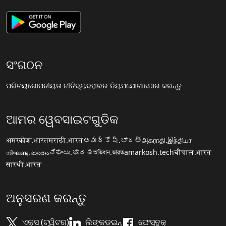
ସଂଗଠନ
ପରିଚୟ
ଗୋପନୀୟତା ନୀତି
ବ୍ୟବହାରର ନିୟମ
ଯୋଗାଯୋଗ କରନ୍ତୁ
ଆମର ୱେବସାଇଟଗୁଡିକ
अमरकोश.भारत
मराठी.भारत
అమర్కోష్.భారత్
அகராதி.இந்தியா
നിഘണ്ടു.ഭാരതം
ನಿಘಂಟು.ಭಾರತ
অভিধান.ভারত
amarkosh.tech
चौपाल.भारत
सारथी.भारत
ଅନୁସରଣ କରନ୍ତୁ
ଏକ୍ସ (ଟ୍ୱିଟର)
ଲିଙ୍କଡ଼ଇନ୍
ଫେସ୍ବୁକ୍