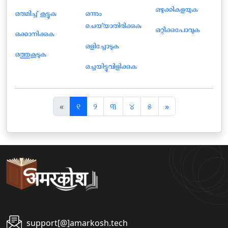
ഒഴുക്കികളയുക
ഒരുമിച്ച് കൂട്ടുക
ഒന്നും
ചെയ്യാതിരിക്കുക
ഒറ്റിക്കുപോവുക
ഒക്കാനിക്കുക
ഒളിച്ചോടുക
ഒത്തുകൂടുക
ഒച്ചയിട്ടുവിളിക്കുക
पि
अ
«
୧
୨
୩
୪
୫
»
छ
ग
ला
ला
support[@]amarkosh.tech