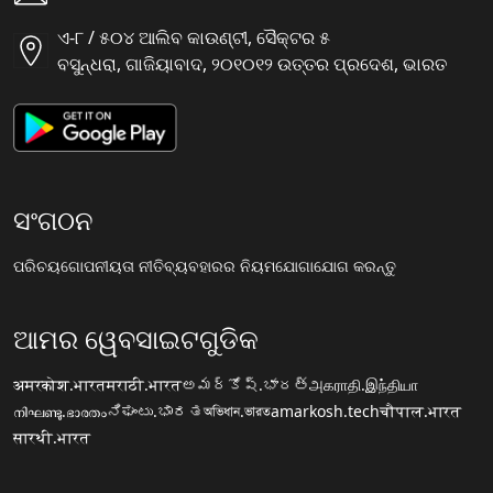
ଏ-୮ / ୫୦୪ ଆଲିବ କାଉଣ୍ଟୀ, ସୈକ୍ଟର ୫
ବସୁନ୍ଧରା, ଗାଜିୟାବାଦ, ୨୦୧୦୧୨ ଉତ୍ତର ପ୍ରଦେଶ, ଭାରତ
ସଂଗଠନ
ପରିଚୟ
ଗୋପନୀୟତା ନୀତି
ବ୍ୟବହାରର ନିୟମ
ଯୋଗାଯୋଗ କରନ୍ତୁ
ଆମର ୱେବସାଇଟଗୁଡିକ
अमरकोश.भारत
मराठी.भारत
అమర్కోష్.భారత్
அகராதி.இந்தியா
നിഘണ്ടു.ഭാരതം
ನಿಘಂಟು.ಭಾರತ
অভিধান.ভারত
amarkosh.tech
चौपाल.भारत
सारथी.भारत