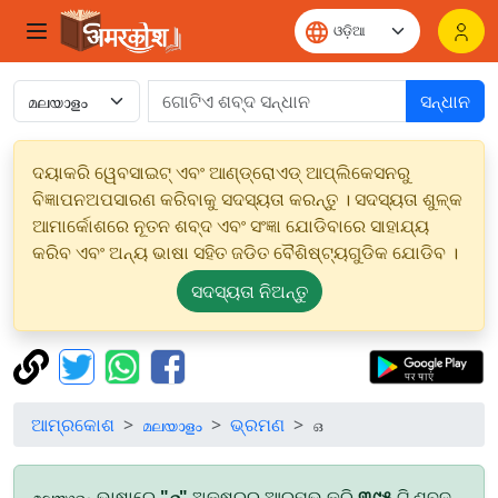
ସନ୍ଧାନ
ଦୟାକରି ୱେବସାଇଟ୍ ଏବଂ ଆଣ୍ଡ୍ରୋଏଡ୍ ଆପ୍ଲିକେସନରୁ
ବିଜ୍ଞାପନଅପସାରଣ କରିବାକୁ ସଦସ୍ୟତା କରନ୍ତୁ । ସଦସ୍ୟତା ଶୁଳ୍କ
ଆମାର୍କୋଶରେ ନୂତନ ଶବ୍ଦ ଏବଂ ସଂଜ୍ଞା ଯୋଡିବାରେ ସାହାଯ୍ୟ
କରିବ ଏବଂ ଅନ୍ୟ ଭାଷା ସହିତ ଜଡିତ ବୈଶିଷ୍ଟ୍ୟଗୁଡିକ ଯୋଡିବ ।
ସଦସ୍ୟତା ନିଅନ୍ତୁ
ଆମ୍ରକୋଶ
മലയാളം
ଭ୍ରମଣ
ഒ
മലയാളം ଭାଷାରେ
"ഒ"
ଅକ୍ଷରରୁ ଆରମ୍ଭ କରି
୩୯୫
ଟି ଶବ୍ଦ