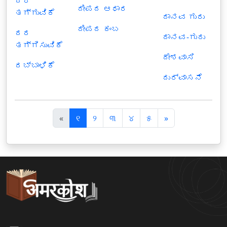
ದರ
ದೀಪದ ಆಧಾರ
ತಗ್ಗುವಿಕೆ
ದಾನವ ಗುರು
ದೀಪದ ಕಂಬ
ದರ
ದಾನವ-ಗುರು
ತಗ್ಗಿಸುವಿಕೆ
ದೇಶವಾಸಿ
ದಬ್ಬಾಳಿಕೆ
ದುರ್ವಾಸನೆ
पि
अ
«
୧
୨
୩
୪
୫
»
छ
ग
ला
ला