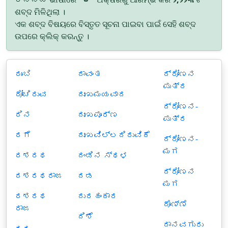
ଶବ୍ଦ ମିଳିଥିଲା ।
ଏକ ଶବ୍ଦ ବିଷୟରେ ବିସ୍ତୃତ ସୂଚନା ପାଇବା ପାଇଁ ସେହି ଶବ୍ଦ
ଉପରେ କ୍ଲିକ୍ କରନ୍ତୁ ।
ದುಂಬಿ
ದಾವಂತ
ದ್ರೋಣನ
ಪುತ್ರ
ದೋಚಿರುವ
ದುಃಖಮಯವಾದ
ದ್ರೋಣನ-
ದಿನ
ದುಃಖಪೂರ್ಣ
ಪುತ್ರ
ದಗೆ
ದುಃಖವಿಲ್ಲದಿರುವಿಕೆ
ದ್ರೋಣನ-
ಮಗ
ದಶರಥ
ದಂಡಿನ ಸ್ಥಳ
ದ್ರೋಣನ
ದಶರಥರಾಜ
ದಡ
ಮಗ
ದಶರಥ
ದುರಹಂಕಾರ
ದೊಣ್ಣೆ
ರಾಜ
ದಿಶೆ
ದಾನವಗುರು