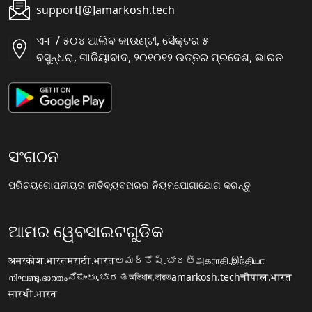
support[@]amarkosh.tech
ଏ-୮ / ୫୦୪ ଆଲିବ କାଉଣ୍ଟୀ, ସୈକ୍ଟର ୫
ବସୁନ୍ଧରା, ଗାଜିୟାବାଦ, ୨୦୧୦୧୨ ଉତ୍ତର ପ୍ରଦେଶ, ଭାରତ
ସଂଗଠନ
ପରିଚୟ
ଗୋପନୀୟତା ନୀତି
ବ୍ୟବହାରର ନିୟମ
ଯୋଗାଯୋଗ କରନ୍ତୁ
ଆମର ୱେବସାଇଟଗୁଡିକ
अमरकोश.भारत
मराठी.भारत
అమర్కోష్.భారత్
அகராதி.இந்தியா
നിഘണ്ടു.ഭാരതം
ನಿಘಂಟು.ಭಾರತ
অভিধান.ভারত
amarkosh.tech
चौपाल.भारत
सारथी.भारत