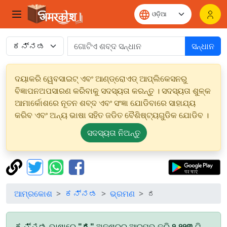
ସନ୍ଧାନ
ଦୟାକରି ୱେବସାଇଟ୍ ଏବଂ ଆଣ୍ଡ୍ରୋଏଡ୍ ଆପ୍ଲିକେସନରୁ
ବିଜ୍ଞାପନଅପସାରଣ କରିବାକୁ ସଦସ୍ୟତା କରନ୍ତୁ । ସଦସ୍ୟତା ଶୁଳ୍କ
ଆମାର୍କୋଶରେ ନୂତନ ଶବ୍ଦ ଏବଂ ସଂଜ୍ଞା ଯୋଡିବାରେ ସାହାଯ୍ୟ
କରିବ ଏବଂ ଅନ୍ୟ ଭାଷା ସହିତ ଜଡିତ ବୈଶିଷ୍ଟ୍ୟଗୁଡିକ ଯୋଡିବ ।
ସଦସ୍ୟତା ନିଅନ୍ତୁ
ଆମ୍ରକୋଶ
ಕನ್ನಡ
ଭ୍ରମଣ
ದ
ಕನ್ನಡ ଭାଷାରେ
"ದ"
ଅକ୍ଷରରୁ ଆରମ୍ଭ କରି
୨,୨୨୩
ଟି