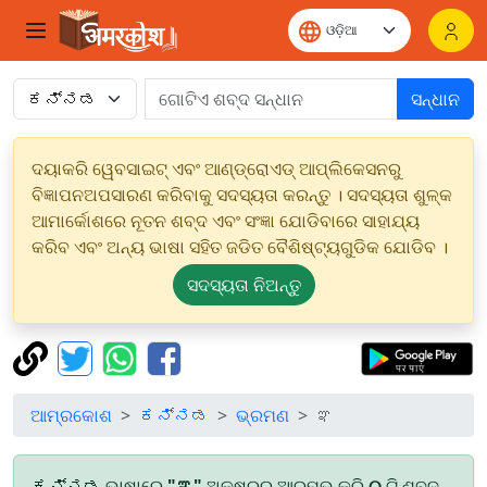
ସନ୍ଧାନ
ଦୟାକରି ୱେବସାଇଟ୍ ଏବଂ ଆଣ୍ଡ୍ରୋଏଡ୍ ଆପ୍ଲିକେସନରୁ
ବିଜ୍ଞାପନଅପସାରଣ କରିବାକୁ ସଦସ୍ୟତା କରନ୍ତୁ । ସଦସ୍ୟତା ଶୁଳ୍କ
ଆମାର୍କୋଶରେ ନୂତନ ଶବ୍ଦ ଏବଂ ସଂଜ୍ଞା ଯୋଡିବାରେ ସାହାଯ୍ୟ
କରିବ ଏବଂ ଅନ୍ୟ ଭାଷା ସହିତ ଜଡିତ ବୈଶିଷ୍ଟ୍ୟଗୁଡିକ ଯୋଡିବ ।
ସଦସ୍ୟତା ନିଅନ୍ତୁ
ଆମ୍ରକୋଶ
ಕನ್ನಡ
ଭ୍ରମଣ
ಞ
ಕನ್ನಡ ଭାଷାରେ
"ಞ"
ଅକ୍ଷରରୁ ଆରମ୍ଭ କରି
୦
ଟି ଶବ୍ଦ