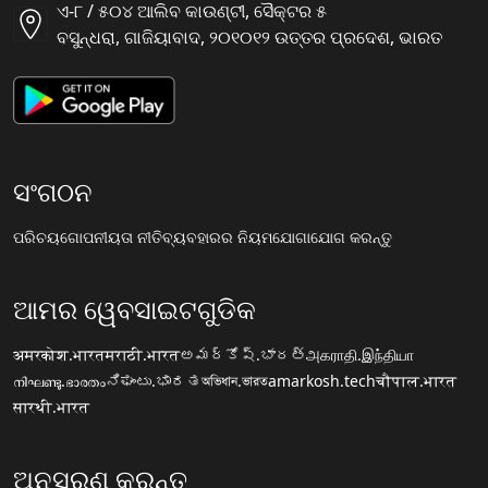
ଏ-୮ / ୫୦୪ ଆଲିବ କାଉଣ୍ଟୀ, ସୈକ୍ଟର ୫
ବସୁନ୍ଧରା, ଗାଜିୟାବାଦ, ୨୦୧୦୧୨ ଉତ୍ତର ପ୍ରଦେଶ, ଭାରତ
ସଂଗଠନ
ପରିଚୟ
ଗୋପନୀୟତା ନୀତି
ବ୍ୟବହାରର ନିୟମ
ଯୋଗାଯୋଗ କରନ୍ତୁ
ଆମର ୱେବସାଇଟଗୁଡିକ
अमरकोश.भारत
मराठी.भारत
అమర్కోష్.భారత్
அகராதி.இந்தியா
നിഘണ്ടു.ഭാരതം
ನಿಘಂಟು.ಭಾರತ
অভিধান.ভারত
amarkosh.tech
चौपाल.भारत
सारथी.भारत
ଅନୁସରଣ କରନ୍ତୁ