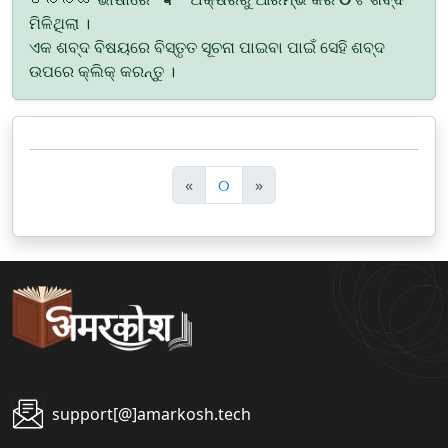
ମିଳିଥିଲା ।
ଏକ ଶବ୍ଦ ବିଷୟରେ ବିସ୍ତୃତ ସୂଚନା ପାଇବା ପାଇଁ ସେହି ଶବ୍ଦ
ଉପରେ କ୍ଲିକ୍ କରନ୍ତୁ ।
पि
अ
«
୦
»
छ
ग
ला
ला
support[@]amarkosh.tech