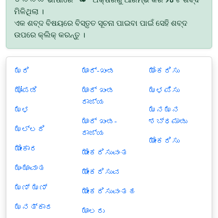
ମିଳିଥିଲା ।
ଏକ ଶବ୍ଦ ବିଷୟରେ ବିସ୍ତୃତ ସୂଚନା ପାଇବା ପାଇଁ ସେହି ଶବ୍ଦ
ଉପରେ କ୍ଲିକ୍ କରନ୍ତୁ ।
ಝರಿ
ಝಾರ್-ಖಂಡ
ಝೆಂಕರಿಸು
ಝೋಪಡಿ
ಝಾರ್ ಖಂಡ
ಝಳಪಿಸು
ರಾಜ್ಯ
ಝಳ
ಝನಝನ
ಝಾರ್ ಖಂಡ-
ಶಬ್ಧಮಾಡು
ಝಲ್ಲರಿ
ರಾಜ್ಯ
ಝೇಂಕರಿಸು
ಝೇಂಕಾರ
ಝೇಂಕರಿಸುವಂತ
ಝಂಝಾವಾತ
ಝೇಂಕರಿಸುವ
ಝಣ್ ಝಣ್
ಝೇಂಕರಿಸುವಂತಹ
ಝನತ್ಕಾರ
ಝಾಲರು