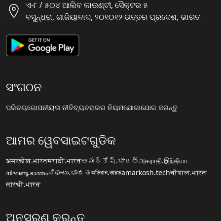
ଏ-୮ / ୫୦୪ ଆଲିବ କାଉଣ୍ଟୀ, ସୈକ୍ଟର ୫
ବସୁନ୍ଧରା, ଗାଜିୟାବାଦ, ୨୦୧୦୧୨ ଉତ୍ତର ପ୍ରଦେଶ, ଭାରତ
ସଂଗଠନ
ପରିଚୟ
ଗୋପନୀୟତା ନୀତି
ବ୍ୟବହାରର ନିୟମ
ଯୋଗାଯୋଗ କରନ୍ତୁ
ଆମର ୱେବସାଇଟଗୁଡିକ
अमरकोश.भारत
मराठी.भारत
అమర్కోష్.భారత్
அகராதி.இந்தியா
നിഘണ്ടു.ഭാരതം
ನಿಘಂಟು.ಭಾರತ
অভিধান.ভারত
amarkosh.tech
चौपाल.भारत
सारथी.भारत
ଅନୁସରଣ କରନ୍ତୁ