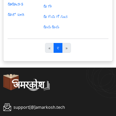
ಝಾಂಝಾವಾತ
ಝಗಾ
ಝಾರ್ ಖಂಡ
ಝಗಮಗಿಸುವ
ಝಮಝಮ
पि
अ
«
୧
»
छ
ग
ला
ला
support[@]amarkosh.tech