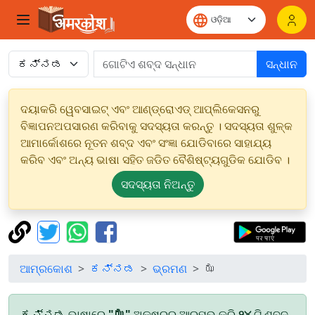
ସନ୍ଧାନ
ଦୟାକରି ୱେବସାଇଟ୍ ଏବଂ ଆଣ୍ଡ୍ରୋଏଡ୍ ଆପ୍ଲିକେସନରୁ
ବିଜ୍ଞାପନଅପସାରଣ କରିବାକୁ ସଦସ୍ୟତା କରନ୍ତୁ । ସଦସ୍ୟତା ଶୁଳ୍କ
ଆମାର୍କୋଶରେ ନୂତନ ଶବ୍ଦ ଏବଂ ସଂଜ୍ଞା ଯୋଡିବାରେ ସାହାଯ୍ୟ
କରିବ ଏବଂ ଅନ୍ୟ ଭାଷା ସହିତ ଜଡିତ ବୈଶିଷ୍ଟ୍ୟଗୁଡିକ ଯୋଡିବ ।
ସଦସ୍ୟତା ନିଅନ୍ତୁ
ଆମ୍ରକୋଶ
ಕನ್ನಡ
ଭ୍ରମଣ
ಝ
ಕನ್ನಡ ଭାଷାରେ
"ಝ"
ଅକ୍ଷରରୁ ଆରମ୍ଭ କରି
୨୪
ଟି ଶବ୍ଦ