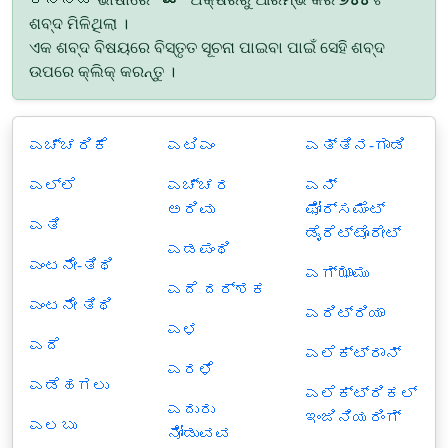
ଶବ୍ଦ ମିଳିଥିଲା ।
ଏକ ଶବ୍ଦ ବିଷୟରେ ବିସ୍ତୃତ ସୂଚନା ପାଇବା ପାଇଁ ସେହି ଶବ୍ଦ
ଉପରେ କ୍ଲିକ୍ କରନ୍ତୁ ।
ಎಚ್ಚರಿಕೆ
ಎಟಿಎಂ
ಎತ್ತಿನ-ಗಾಡಿ
ಎಲ್ಲೆ
ಎಚ್ಚರ
ಎನ್
ಅರಿವು
ಫೋರ್ಸಮೆಂಟ್
ಎತಿ
ಡೈರೆಟ್ಟೊರೇಟ್
ಎಡಪಂಥಿ
ಎಂಟನೇ-ತಿಥಿ
ಎಗ್ಝಾಮು
ಎದೆ ದರ್ಶಕ
ಎಂಟನೇ ತಿಥಿ
ಎರಿಟ್ರಿಯಾ
ಎಳ
ಎದೆ
ಎಲೆಕ್ಟ್ರಾನ್
ಎರಳೆ
ಎಡೆಹಗಲು
ಎಲೆಕ್ಟ್ರಿಕಲ್
ಎದುರು
ಇಂಜಿನಿಯರಿಂಗ್
ಎಲಬು
ನೋಡುವವ