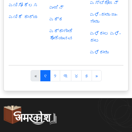
ಎಸ್ಟ್ರೋಜನ್
ಎಣಿಸೋ ಕೆಲಸ
ಎಂಜಿನ್
ಎಳೆ-ದಾಡು ಜುಂ-
ಎಣಿಕೆ ಕಾರ್ಯ
ಎಕ್ಕ
ಗಾಡು
ಎಕ್ಕಾಗಾಡಿ
ಎಳೆದಾಟ ಎಳೆ-
ಹೊಡೆಯುವವ
ದಾಟ
ಎಳೆದಾಡು
पि
अ
«
୧
୨
୩
୪
୫
»
छ
ग
ला
ला