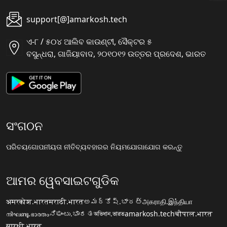
support[@]amarkosh.tech
ଏ-୮ / ୫୦୪ ଆଲିବ କାଉଣ୍ଟୀ, ସୈକ୍ଟର ୫
ବସୁନ୍ଧରା, ଗାଜିୟାବାଦ, ୨୦୧୦୧୨ ଉତ୍ତର ପ୍ରଦେଶ, ଭାରତ
ସଂଗଠନ
ପରିଚୟ
ଗୋପନୀୟତା ନୀତି
ବ୍ୟବହାରର ନିୟମ
ଯୋଗାଯୋଗ କରନ୍ତୁ
ଆମର ୱେବସାଇଟଗୁଡିକ
अमरकोश.भारत
मराठी.भारत
అమర్కోష్.భారత్
அகராதி.இந்தியா
നിഘണ്ടു.ഭാരതം
ನಿಘಂಟು.ಭಾರತ
অভিধান.ভারত
amarkosh.tech
चौपाल.भारत
सारथी.भारत