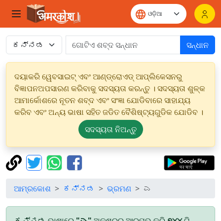
ସନ୍ଧାନ
ଦୟାକରି ୱେବସାଇଟ୍ ଏବଂ ଆଣ୍ଡ୍ରୋଏଡ୍ ଆପ୍ଲିକେସନରୁ
ବିଜ୍ଞାପନଅପସାରଣ କରିବାକୁ ସଦସ୍ୟତା କରନ୍ତୁ । ସଦସ୍ୟତା ଶୁଳ୍କ
ଆମାର୍କୋଶରେ ନୂତନ ଶବ୍ଦ ଏବଂ ସଂଜ୍ଞା ଯୋଡିବାରେ ସାହାଯ୍ୟ
କରିବ ଏବଂ ଅନ୍ୟ ଭାଷା ସହିତ ଜଡିତ ବୈଶିଷ୍ଟ୍ୟଗୁଡିକ ଯୋଡିବ ।
ସଦସ୍ୟତା ନିଅନ୍ତୁ
ଆମ୍ରକୋଶ
ಕನ್ನಡ
ଭ୍ରମଣ
ಎ
ಕನ್ನಡ ଭାଷାରେ
"ಎ"
ଅକ୍ଷରରୁ ଆରମ୍ଭ କରି
୭୪୪
ଟି