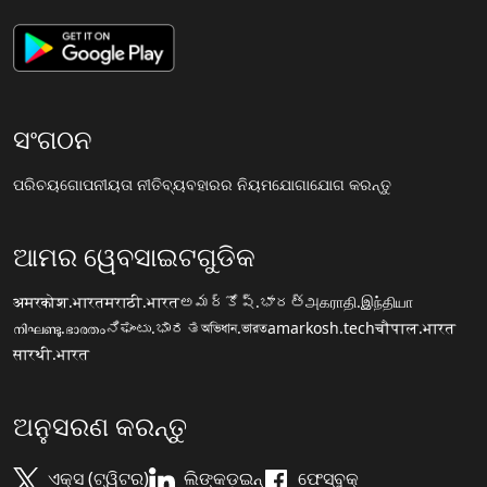
ସଂଗଠନ
ପରିଚୟ
ଗୋପନୀୟତା ନୀତି
ବ୍ୟବହାରର ନିୟମ
ଯୋଗାଯୋଗ କରନ୍ତୁ
ଆମର ୱେବସାଇଟଗୁଡିକ
अमरकोश.भारत
मराठी.भारत
అమర్కోష్.భారత్
அகராதி.இந்தியா
നിഘണ്ടു.ഭാരതം
ನಿಘಂಟು.ಭಾರತ
অভিধান.ভারত
amarkosh.tech
चौपाल.भारत
सारथी.भारत
ଅନୁସରଣ କରନ୍ତୁ
ଏକ୍ସ (ଟ୍ୱିଟର)
ଲିଙ୍କଡ଼ଇନ୍
ଫେସ୍ବୁକ୍