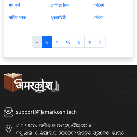
ধর্ম কর্ম
ধোবিয়া চিল
ধর্মাচার্য
ধার্মিক কাজ
ধৃতরাষ্ট্রী
ধর্মগুরু
पि
अ
«
୧
୨
୩
୪
୫
»
छ
ग
ला
ला
support[@]amarkosh.tech
ଏ-୮ / ୫୦୪ ଆଲିବ କାଉଣ୍ଟୀ, ସୈକ୍ଟର ୫
ବସୁନ୍ଧରା, ଗାଜିୟାବାଦ, ୨୦୧୦୧୨ ଉତ୍ତର ପ୍ରଦେଶ, ଭାରତ