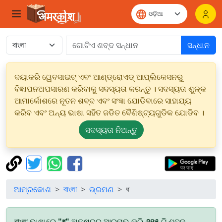
ସନ୍ଧାନ
ଦୟାକରି ୱେବସାଇଟ୍ ଏବଂ ଆଣ୍ଡ୍ରୋଏଡ୍ ଆପ୍ଲିକେସନରୁ
ବିଜ୍ଞାପନଅପସାରଣ କରିବାକୁ ସଦସ୍ୟତା କରନ୍ତୁ । ସଦସ୍ୟତା ଶୁଳ୍କ
ଆମାର୍କୋଶରେ ନୂତନ ଶବ୍ଦ ଏବଂ ସଂଜ୍ଞା ଯୋଡିବାରେ ସାହାଯ୍ୟ
କରିବ ଏବଂ ଅନ୍ୟ ଭାଷା ସହିତ ଜଡିତ ବୈଶିଷ୍ଟ୍ୟଗୁଡିକ ଯୋଡିବ ।
ସଦସ୍ୟତା ନିଅନ୍ତୁ
ଆମ୍ରକୋଶ
বাংলা
ଭ୍ରମଣ
ধ
বাংলা ଭାଷାରେ
"ধ"
ଅକ୍ଷରରୁ ଆରମ୍ଭ କରି
୬୧୫
ଟି ଶବ୍ଦ