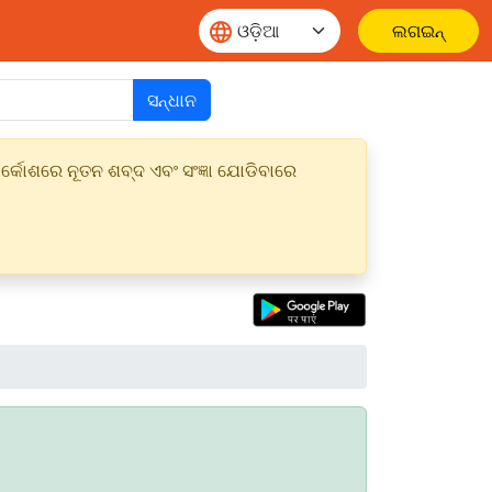
ଲଗଇନ୍
ସନ୍ଧାନ
୍କୋଶରେ ନୂତନ ଶବ୍ଦ ଏବଂ ସଂଜ୍ଞା ଯୋଡିବାରେ