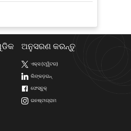
ଡିକ
ଅନୁସରଣ କରନ୍ତୁ
ଏକ୍ସ (ଟ୍ୱିଟର)
ଲିଙ୍କଡ଼ଇନ୍
ଫେସ୍ବୁକ୍
ଇନଷ୍ଟାଗ୍ରାମ