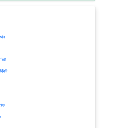
ইভার
িকিট
টিকিট
ৈঠক
ার