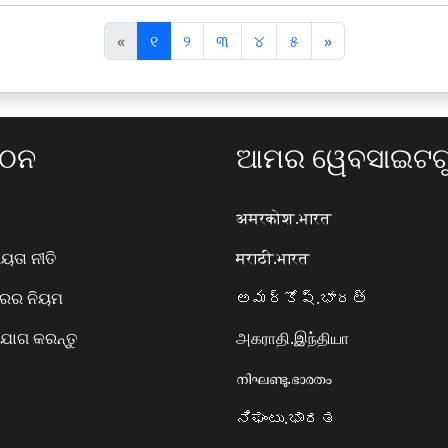
पि
अ
«
୧
୨
୩
୪
୫
»
छ
ग
ला
ला
ଗଠନ
ଆମର ୱେବସାଇଟଗୁ
अमरकोश.भारत
ତା ନୀତି
मराठी.भारत
ାରର ନିୟମ
అమర్కోష్.భారత్
ୋଗ କରନ୍ତୁ
அகராதி.இந்தியா
നിഘണ്ടു.ഭാരതം
ನಿಘಂಟು.ಭಾರತ