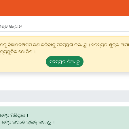
ୁ ବିଜ୍ଞାପନଅପସାରଣ କରିବାକୁ ସଦସ୍ୟତା କରନ୍ତୁ । ସଦସ୍ୟତା ଶୁଳ୍କ ଆମାର
୍ଟ୍ୟଗୁଡିକ ଯୋଡିବ ।
ସଦସ୍ୟତା ନିଅନ୍ତୁ
ଶବ୍ଦ ମିଳିଥିଲା ।
ି ଶବ୍ଦ ଉପରେ କ୍ଲିକ୍ କରନ୍ତୁ ।