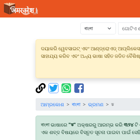
ଦୟାକରି ୱେବସାଇଟ୍ ଏବଂ ଆଣ୍ଡ୍ରୋଏଡ୍ ଆପ୍ଲିକେସନର
ସାହାଯ୍ୟ କରିବ ଏବଂ ଅନ୍ୟ ଭାଷା ସହିତ ଜଡିତ ବୈଶିଷ
ଆମ୍ରକୋଶ
বাংলা
ଭ୍ରମଣ
ড
বাংলা ଭାଷାରେ
"ড"
ଅକ୍ଷରରୁ ଆରମ୍ଭ କରି
୩୨୪
ଟି 
ଏକ ଶବ୍ଦ ବିଷୟରେ ବିସ୍ତୃତ ସୂଚନା ପାଇବା ପାଇଁ ସେହ