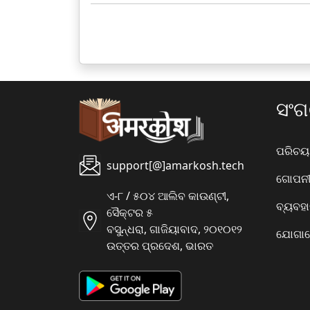
ସଂ
ପରିଚୟ
support[@]amarkosh.tech
ଗୋପନୀୟ
ଏ-୮ / ୫୦୪ ଆଲିବ କାଉଣ୍ଟୀ,
ବ୍ୟବହ
ସୈକ୍ଟର ୫
ବସୁନ୍ଧରା, ଗାଜିୟାବାଦ, ୨୦୧୦୧୨
ଯୋଗାଯ
ଉତ୍ତର ପ୍ରଦେଶ, ଭାରତ