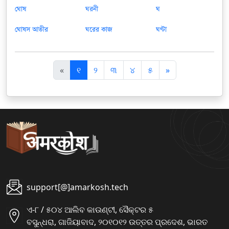
ঘোষ
ঘরনী
ঘ
ঘোষস আভীর
ঘরের কাজ
ঘণ্টা
पि
अ
«
୧
୨
୩
୪
୫
»
छ
ग
ला
ला
support[@]amarkosh.tech
ଏ-୮ / ୫୦୪ ଆଲିବ କାଉଣ୍ଟୀ, ସୈକ୍ଟର ୫
ବସୁନ୍ଧରା, ଗାଜିୟାବାଦ, ୨୦୧୦୧୨ ଉତ୍ତର ପ୍ରଦେଶ, ଭାରତ