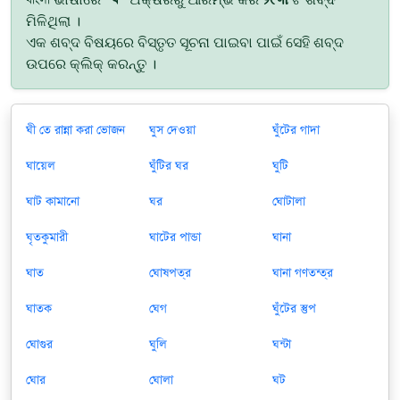
ମିଳିଥିଲା ।
ଏକ ଶବ୍ଦ ବିଷୟରେ ବିସ୍ତୃତ ସୂଚନା ପାଇବା ପାଇଁ ସେହି ଶବ୍ଦ
ଉପରେ କ୍ଲିକ୍ କରନ୍ତୁ ।
ঘী তে রান্না করা ভোজন
ঘুস দেওয়া
ঘুঁটের গাদা
ঘায়েল
ঘুঁটির ঘর
ঘুটি
ঘাট কামানো
ঘর
ঘোটালা
ঘৃতকুমারী
ঘাটের পান্ডা
ঘানা
ঘাত
ঘোষপত্র
ঘানা গণতন্ত্র
ঘাতক
ঘেগ
ঘুঁটের স্তুপ
ঘোগুর
ঘুলি
ঘন্টা
ঘোর
ঘোলা
ঘট