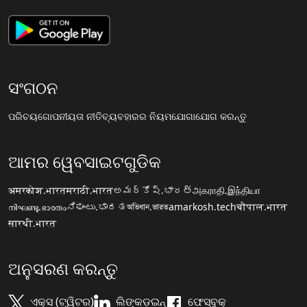
ସଂଗଠନ
ପରିଚୟ
ଗୋପନୀୟତା ନୀତି
ବ୍ୟବହାରର ନିୟମ
ଯୋଗାଯୋଗ କରନ୍ତୁ
ଆମର ୱେବସାଇଟଗୁଡିକ
अमरकोश.भारत
मराठी.भारत
అమర్కోష్.భారత్
அகராதி.இந்தியா
നിഘണ്ടു.ഭാരതം
ನಿಘಂಟು.ಭಾರತ
অভিধান.ভারত
amarkosh.tech
चौपाल.भारत
सारथी.भारत
ଅନୁସରଣ କରନ୍ତୁ
ଏକ୍ସ (ଟ୍ୱିଟର)
ଲିଙ୍କଡ଼ଇନ୍
ଫେସ୍ବୁକ୍