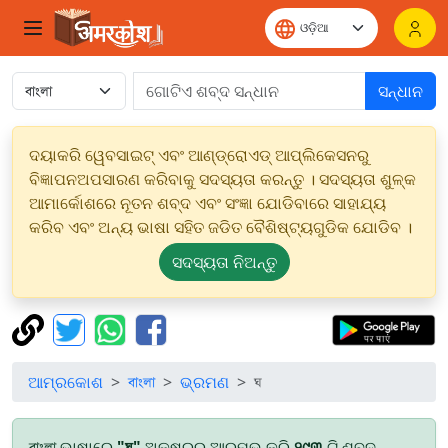
ସନ୍ଧାନ
ଦୟାକରି ୱେବସାଇଟ୍ ଏବଂ ଆଣ୍ଡ୍ରୋଏଡ୍ ଆପ୍ଲିକେସନରୁ
ବିଜ୍ଞାପନଅପସାରଣ କରିବାକୁ ସଦସ୍ୟତା କରନ୍ତୁ । ସଦସ୍ୟତା ଶୁଳ୍କ
ଆମାର୍କୋଶରେ ନୂତନ ଶବ୍ଦ ଏବଂ ସଂଜ୍ଞା ଯୋଡିବାରେ ସାହାଯ୍ୟ
କରିବ ଏବଂ ଅନ୍ୟ ଭାଷା ସହିତ ଜଡିତ ବୈଶିଷ୍ଟ୍ୟଗୁଡିକ ଯୋଡିବ ।
ସଦସ୍ୟତା ନିଅନ୍ତୁ
ଆମ୍ରକୋଶ
বাংলা
ଭ୍ରମଣ
ঘ
বাংলা ଭାଷାରେ
"ঘ"
ଅକ୍ଷରରୁ ଆରମ୍ଭ କରି
୨୯୩
ଟି ଶବ୍ଦ