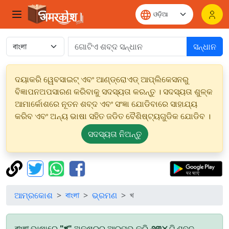
ସନ୍ଧାନ
ଦୟାକରି ୱେବସାଇଟ୍ ଏବଂ ଆଣ୍ଡ୍ରୋଏଡ୍ ଆପ୍ଲିକେସନରୁ
ବିଜ୍ଞାପନଅପସାରଣ କରିବାକୁ ସଦସ୍ୟତା କରନ୍ତୁ । ସଦସ୍ୟତା ଶୁଳ୍କ
ଆମାର୍କୋଶରେ ନୂତନ ଶବ୍ଦ ଏବଂ ସଂଜ୍ଞା ଯୋଡିବାରେ ସାହାଯ୍ୟ
କରିବ ଏବଂ ଅନ୍ୟ ଭାଷା ସହିତ ଜଡିତ ବୈଶିଷ୍ଟ୍ୟଗୁଡିକ ଯୋଡିବ ।
ସଦସ୍ୟତା ନିଅନ୍ତୁ
ଆମ୍ରକୋଶ
বাংলা
ଭ୍ରମଣ
খ
বাংলা ଭାଷାରେ
"খ"
ଅକ୍ଷରରୁ ଆରମ୍ଭ କରି
୬୩୪
ଟି ଶବ୍ଦ