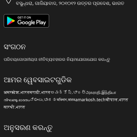
ବସୁନ୍ଧରା, ଗାଜିୟାବାଦ, ୨୦୧୦୧୨ ଉତ୍ତର ପ୍ରଦେଶ, ଭାରତ
ସଂଗଠନ
ପରିଚୟ
ଗୋପନୀୟତା ନୀତି
ବ୍ୟବହାରର ନିୟମ
ଯୋଗାଯୋଗ କରନ୍ତୁ
ଆମର ୱେବସାଇଟଗୁଡିକ
अमरकोश.भारत
मराठी.भारत
అమర్కోష్.భారత్
அகராதி.இந்தியா
നിഘണ്ടു.ഭാരതം
ನಿಘಂಟು.ಭಾರತ
অভিধান.ভারত
amarkosh.tech
चौपाल.भारत
सारथी.भारत
ଅନୁସରଣ କରନ୍ତୁ