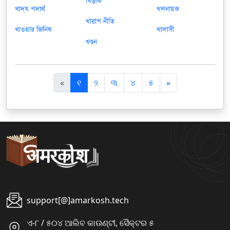
খিড়কি
খাদ্য পদার্থ
খলনায়ক
খারাপ নীতি
খাওয়ার জিনিষ
খালাসী
খণ্ডন
पि
अ
«
୧
୨
୩
୪
୫
»
छ
ग
ला
ला
support[@]amarkosh.tech
ଏ-୮ / ୫୦୪ ଆଲିବ କାଉଣ୍ଟୀ, ସୈକ୍ଟର ୫