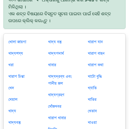
ମିଳିଥିଲା ।
ଏକ ଶବ୍ଦ ବିଷୟରେ ବିସ୍ତୃତ ସୂଚନା ପାଇବା ପାଇଁ ସେହି ଶବ୍ଦ
ଉପରେ କ୍ଲିକ୍ କରନ୍ତୁ ।
খোলা জায়গা
খাদ্য বস্তু
খারাপ যান
খাদ্যশস্য
খাদ্যপদার্থ
খারাপ বাহন
খরা
খাবার
খারাপ কথা
খারাপ চিন্তা
খাদ্যদ্রব্য এবং
খাটো বুদ্ধি
পানীয় জল
খেদ
খ্যাতি
খাদ্যগ্রহণ
খেয়াল
খাতির
খোঁজখবর
খাদ্য
খেতাব
খারাপ খাবার
খাদ্যবস্তু
খাওয়া