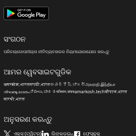
ସଂଗଠନ
ପରିଚୟ
ଗୋପନୀୟତା ନୀତି
ବ୍ୟବହାରର ନିୟମ
ଯୋଗାଯୋଗ କରନ୍ତୁ
ଆମର ୱେବସାଇଟଗୁଡିକ
अमरकोश.भारत
मराठी.भारत
అమర్కోష్.భారత్
அகராதி.இந்தியா
നിഘണ്ടു.ഭാരതം
ನಿಘಂಟು.ಭಾರತ
অভিধান.ভারত
amarkosh.tech
चौपाल.भारत
सारथी.भारत
ଅନୁସରଣ କରନ୍ତୁ
ଏକ୍ସ (ଟ୍ୱିଟର)
ଲିଙ୍କଡ଼ଇନ୍
ଫେସ୍ବୁକ୍