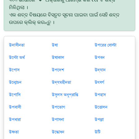
ମିଳିଥିଲା ।
ଏକ ଶବ୍ଦ ବିଷୟରେ ବିସ୍ତୃତ ସୂଚନା ପାଇବା ପାଇଁ ସେହି ଶବ୍ଦ
ଉପରେ କ୍ଲିକ୍ କରନ୍ତୁ ।
উদাসীনতা
উষা
উপরের বোল্টা
উল্টো অর্থ
উষাকাল
উপবন
উপোস
উপদেশ
উদ্যান
উন্মোচন
উদ্যমহীনতা
উত্সর্গ
উপোসি
উসুলস অনুপ্রাপ্তি
উপহাস
উপবাসী
উপভোগ
উত্তোলন
উপধারা
উপাসনা
উপল্লা
উষ্ণতা
উদ্ধোধন
উটি