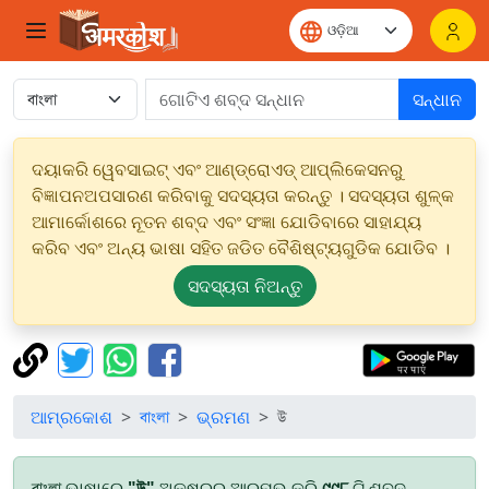
ସନ୍ଧାନ
ଦୟାକରି ୱେବସାଇଟ୍ ଏବଂ ଆଣ୍ଡ୍ରୋଏଡ୍ ଆପ୍ଲିକେସନରୁ
ବିଜ୍ଞାପନଅପସାରଣ କରିବାକୁ ସଦସ୍ୟତା କରନ୍ତୁ । ସଦସ୍ୟତା ଶୁଳ୍କ
ଆମାର୍କୋଶରେ ନୂତନ ଶବ୍ଦ ଏବଂ ସଂଜ୍ଞା ଯୋଡିବାରେ ସାହାଯ୍ୟ
କରିବ ଏବଂ ଅନ୍ୟ ଭାଷା ସହିତ ଜଡିତ ବୈଶିଷ୍ଟ୍ୟଗୁଡିକ ଯୋଡିବ ।
ସଦସ୍ୟତା ନିଅନ୍ତୁ
ଆମ୍ରକୋଶ
বাংলা
ଭ୍ରମଣ
উ
বাংলা ଭାଷାରେ
"উ"
ଅକ୍ଷରରୁ ଆରମ୍ଭ କରି
୯୯୮
ଟି ଶବ୍ଦ