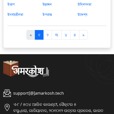
উত্তাপ
উল্লঙ্ঘন
উদ্বিগনতা
উত্সাহহীনতা
উপরান্ত
উদ্দেশ্য
पि
अ
«
୧
୨
୩
୪
୫
»
छ
ग
ला
ला
support[@]amarkosh.tech
ଏ-୮ / ୫୦୪ ଆଲିବ କାଉଣ୍ଟୀ, ସୈକ୍ଟର ୫
ବସୁନ୍ଧରା, ଗାଜିୟାବାଦ, ୨୦୧୦୧୨ ଉତ୍ତର ପ୍ରଦେଶ, ଭାରତ