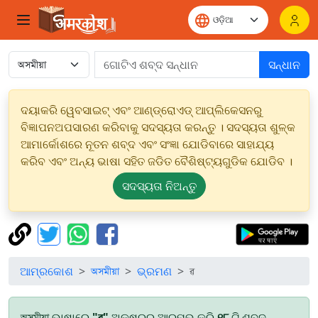
ସନ୍ଧାନ
ଦୟାକରି ୱେବସାଇଟ୍ ଏବଂ ଆଣ୍ଡ୍ରୋଏଡ୍ ଆପ୍ଲିକେସନରୁ
ବିଜ୍ଞାପନଅପସାରଣ କରିବାକୁ ସଦସ୍ୟତା କରନ୍ତୁ । ସଦସ୍ୟତା ଶୁଳ୍କ
ଆମାର୍କୋଶରେ ନୂତନ ଶବ୍ଦ ଏବଂ ସଂଜ୍ଞା ଯୋଡିବାରେ ସାହାଯ୍ୟ
କରିବ ଏବଂ ଅନ୍ୟ ଭାଷା ସହିତ ଜଡିତ ବୈଶିଷ୍ଟ୍ୟଗୁଡିକ ଯୋଡିବ ।
ସଦସ୍ୟତା ନିଅନ୍ତୁ
ଆମ୍ରକୋଶ
অসমীয়া
ଭ୍ରମଣ
ৱ
অসমীয়া ଭାଷାରେ
"ৱ"
ଅକ୍ଷରରୁ ଆରମ୍ଭ କରି
୧୮
ଟି ଶବ୍ଦ