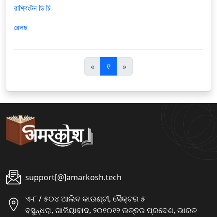
ৱাশ্বিংটন ডি চি
ৱেলছ
पि
अ
«
୧
»
छ
ग
ला
ला
support[@]amarkosh.tech
ଏ-୮ / ୫୦୪ ଆଲିବ କାଉଣ୍ଟୀ, ସୈକ୍ଟର ୫
ବସୁନ୍ଧରା, ଗାଜିୟାବାଦ, ୨୦୧୦୧୨ ଉତ୍ତର ପ୍ରଦେଶ, ଭାରତ