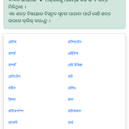
ମିଳିଥିଲା ।
ଏକ ଶବ୍ଦ ବିଷୟରେ ବିସ୍ତୃତ ସୂଚନା ପାଇବା ପାଇଁ ସେହି ଶବ୍ଦ
ଉପରେ କ୍ଲିକ୍ କରନ୍ତୁ ।
ৱেটাৰ
ৱাশ্বিংটন
ৱার্শ্ব
ৱেইটাৰ
ৱার্শ্বʼ
ৱেষ্ট ইণ্ডিজ
ৱেলিংটন
ৱাট
ৱাইন
ৱেল্ডিং
ৱিল্ব
ৱাল
ৱাটাৰপাম্প
ৱাটাৰফল
ৱাৰেণ্ট
ৱার্ড