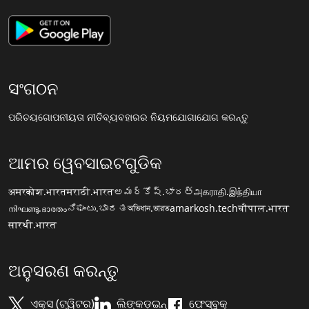
ସଂଗଠନ
ପରିଚୟ
ଗୋପନୀୟତା ନୀତି
ବ୍ୟବହାରର ନିୟମ
ଯୋଗାଯୋଗ କରନ୍ତୁ
ଆମର ୱେବସାଇଟଗୁଡିକ
अमरकोश.भारत
मराठी.भारत
అమర్కోష్.భారత్
அகராதி.இந்தியா
നിഘണ്ടു.ഭാരതം
ನಿಘಂಟು.ಭಾರತ
অভিধান.ভারত
amarkosh.tech
चौपाल.भारत
सारथी.भारत
ଅନୁସରଣ କରନ୍ତୁ
ଏକ୍ସ (ଟ୍ୱିଟର)
ଲିଙ୍କଡ଼ଇନ୍
ଫେସ୍ବୁକ୍