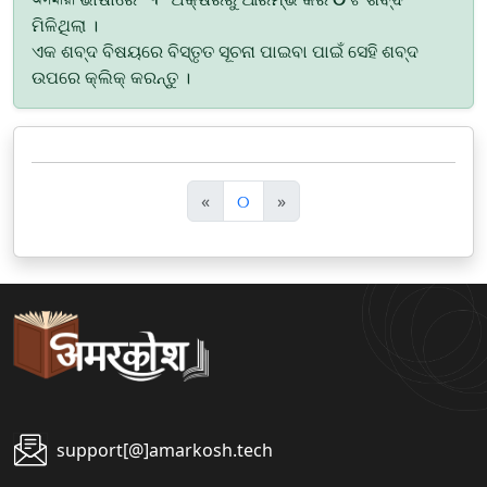
ମିଳିଥିଲା ।
ଏକ ଶବ୍ଦ ବିଷୟରେ ବିସ୍ତୃତ ସୂଚନା ପାଇବା ପାଇଁ ସେହି ଶବ୍ଦ
ଉପରେ କ୍ଲିକ୍ କରନ୍ତୁ ।
पि
अ
«
୦
»
छ
ग
ला
ला
support[@]amarkosh.tech