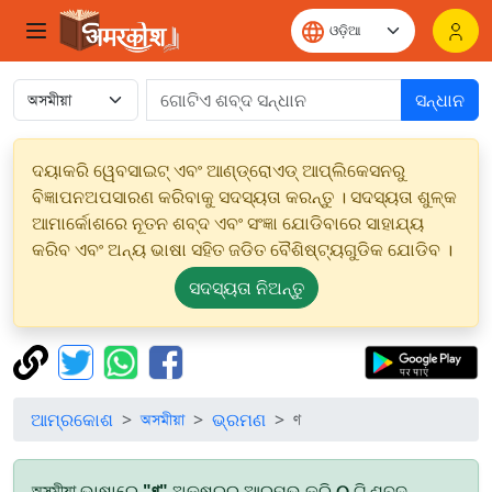
ସନ୍ଧାନ
ଦୟାକରି ୱେବସାଇଟ୍ ଏବଂ ଆଣ୍ଡ୍ରୋଏଡ୍ ଆପ୍ଲିକେସନରୁ
ବିଜ୍ଞାପନଅପସାରଣ କରିବାକୁ ସଦସ୍ୟତା କରନ୍ତୁ । ସଦସ୍ୟତା ଶୁଳ୍କ
ଆମାର୍କୋଶରେ ନୂତନ ଶବ୍ଦ ଏବଂ ସଂଜ୍ଞା ଯୋଡିବାରେ ସାହାଯ୍ୟ
କରିବ ଏବଂ ଅନ୍ୟ ଭାଷା ସହିତ ଜଡିତ ବୈଶିଷ୍ଟ୍ୟଗୁଡିକ ଯୋଡିବ ।
ସଦସ୍ୟତା ନିଅନ୍ତୁ
ଆମ୍ରକୋଶ
অসমীয়া
ଭ୍ରମଣ
ণ
অসমীয়া ଭାଷାରେ
"ণ"
ଅକ୍ଷରରୁ ଆରମ୍ଭ କରି
୦
ଟି ଶବ୍ଦ