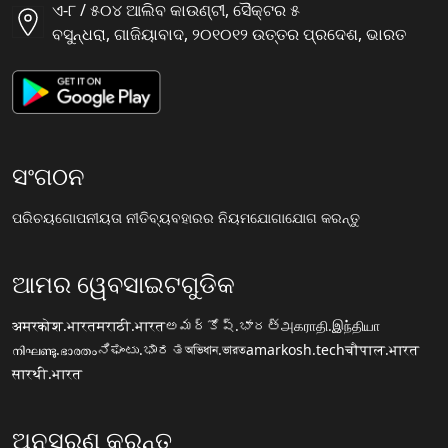
ଏ-୮ / ୫୦୪ ଆଲିବ କାଉଣ୍ଟୀ, ସୈକ୍ଟର ୫
ବସୁନ୍ଧରା, ଗାଜିୟାବାଦ, ୨୦୧୦୧୨ ଉତ୍ତର ପ୍ରଦେଶ, ଭାରତ
ସଂଗଠନ
ପରିଚୟ
ଗୋପନୀୟତା ନୀତି
ବ୍ୟବହାରର ନିୟମ
ଯୋଗାଯୋଗ କରନ୍ତୁ
ଆମର ୱେବସାଇଟଗୁଡିକ
अमरकोश.भारत
मराठी.भारत
అమర్కోష్.భారత్
அகராதி.இந்தியா
നിഘണ്ടു.ഭാരതം
ನಿಘಂಟು.ಭಾರತ
অভিধান.ভারত
amarkosh.tech
चौपाल.भारत
सारथी.भारत
ଅନୁସରଣ କରନ୍ତୁ