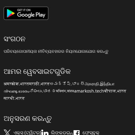
ସଂଗଠନ
ପରିଚୟ
ଗୋପନୀୟତା ନୀତି
ବ୍ୟବହାରର ନିୟମ
ଯୋଗାଯୋଗ କରନ୍ତୁ
ଆମର ୱେବସାଇଟଗୁଡିକ
अमरकोश.भारत
मराठी.भारत
అమర్కోష్.భారత్
அகராதி.இந்தியா
നിഘണ്ടു.ഭാരതം
ನಿಘಂಟು.ಭಾರತ
অভিধান.ভারত
amarkosh.tech
चौपाल.भारत
सारथी.भारत
ଅନୁସରଣ କରନ୍ତୁ
ଏକ୍ସ (ଟ୍ୱିଟର)
ଲିଙ୍କଡ଼ଇନ୍
ଫେସ୍ବୁକ୍