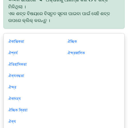
ମିଳିଥିଲା ।
ଏକ ଶବ୍ଦ ବିଷୟରେ ବିସ୍ତୃତ ସୂଚନା ପାଇବା ପାଇଁ ସେହି ଶବ୍ଦ
ଉପରେ କ୍ଲିକ୍ କରନ୍ତୁ ।
ঐকান্তিকতা
ঐচ্ছিক
ঐশ্বর্য
ঐন্দ্রজালিক
ঐতিহাসিকতা
ঐক্যবদ্ধতা
ঐন্দ্র
ঐকাত্ম্য
ঐচ্ছিক ক্রিয়া
ঐক্য