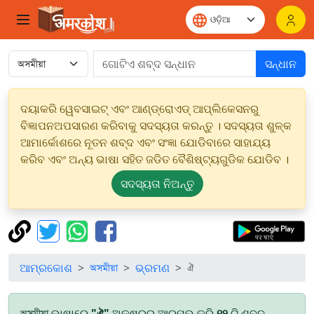
ସନ୍ଧାନ
ଦୟାକରି ୱେବସାଇଟ୍ ଏବଂ ଆଣ୍ଡ୍ରୋଏଡ୍ ଆପ୍ଲିକେସନରୁ
ବିଜ୍ଞାପନଅପସାରଣ କରିବାକୁ ସଦସ୍ୟତା କରନ୍ତୁ । ସଦସ୍ୟତା ଶୁଳ୍କ
ଆମାର୍କୋଶରେ ନୂତନ ଶବ୍ଦ ଏବଂ ସଂଜ୍ଞା ଯୋଡିବାରେ ସାହାଯ୍ୟ
କରିବ ଏବଂ ଅନ୍ୟ ଭାଷା ସହିତ ଜଡିତ ବୈଶିଷ୍ଟ୍ୟଗୁଡିକ ଯୋଡିବ ।
ସଦସ୍ୟତା ନିଅନ୍ତୁ
ଆମ୍ରକୋଶ
অসমীয়া
ଭ୍ରମଣ
ঐ
অসমীয়া ଭାଷାରେ
"ঐ"
ଅକ୍ଷରରୁ ଆରମ୍ଭ କରି
୧୨
ଟି ଶବ୍ଦ