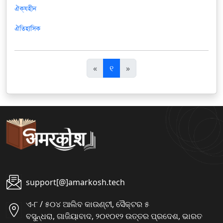
ঐক্যহীন
ঐতিহাসিক
पि
अ
«
୧
»
छ
ग
ला
ला
support[@]amarkosh.tech
ଏ-୮ / ୫୦୪ ଆଲିବ କାଉଣ୍ଟୀ, ସୈକ୍ଟର ୫
ବସୁନ୍ଧରା, ଗାଜିୟାବାଦ, ୨୦୧୦୧୨ ଉତ୍ତର ପ୍ରଦେଶ, ଭାରତ